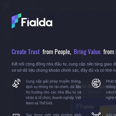
TỔNG HỢP THỊ TRƯỜNG
LỌC CỔ PHIẾU
CỔ PHIẾU A-Z
BẢN
Create Trust
from People,
Bring Value
from 
Kết nối cộng đồng nhà đầu tư, cung cấp nền tảng giao dị
cơ sở dữ liệu chứng khoán chính xác, đầy đủ và có tính 
Cung cấp giải pháp truyền thông,
Phát t
Mở tài khoản giao dịch
dịch vụ thông tin tài chính, dữ liệu
thông
Gửi bởi:
Fialda Corp
thị trường cho các nhà đầu tư cá
robot
nhân & tổ chức, doanh nghiệp Việt
nghệ m
Nam và Thế Giới.
Tạo dựng một môi trường kinh
Xây d