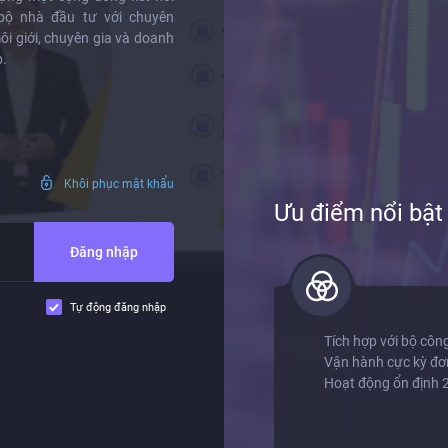
bộ nhà đầu tư với chuyên
ôi giới, chuyên gia và doanh
.
Khôi phục mật khẩu
Ưu điểm nổi bậ
Đăng nhập
Tự động đăng nhập
định
Tích hợp với bộ côn
nhật realtime từng tick
Vận hành cực kỳ đơn
thiết yếu cho nhà đầu tư: Chứng
Hoạt động ổn định 
giới, Futures, Forex, Crypto, Vàng,