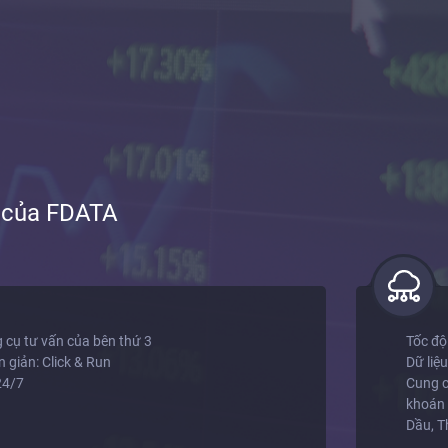
t của FDATA
g cụ tư vấn của bên thứ 3
Tốc độ
 giản: Click & Run
Dữ liệ
24/7
Cung c
khoán c
Dầu, T