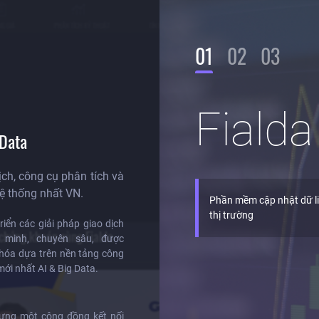
G GIÁ
PHÂN TÍCH KỸ THUẬT
TÍN HIỆU EXPERT
01
02
03
Fiald
Data
ch, công cụ phân tích và
hệ thống nhất VN.
Phần mềm cập nhật dữ li
thị trường
riển các giải pháp giao dịch
 chứng khoán cùng Fialda
 minh, chuyên sâu, được
 hóa dựa trên nền tảng công
ới nhất AI & Big Data.
ựng một cộng đồng kết nối