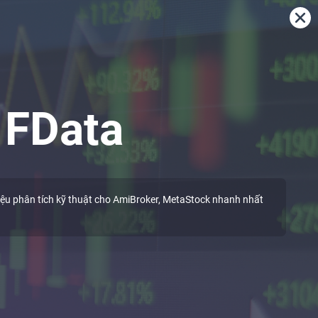
VNINDEX
0
VN30
0
HNXINDEX
0
i
i
0.00%
0.00%
0.00%
0.00
0.00
0.00
a
FData
ệu phân tích kỹ thuật cho AmiBroker, MetaStock nhanh nhất