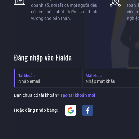
doanh số, nơi tất cả mọi người đều
toàn 
có cơ hội phát triển sự thịnh
viên m
vương cho bản thân.
nghiệp
Đăng nhập vào Fialda
Tài khoản
Mật khẩu
Bạn chưa có tài khoản?
Tạo tài khoản mới
Tốc độ cập nhật siêu nhanh & ổn 
Hoặc đăng nhập bằng:
Google
Facebook
Dữ liệu EOD & Intraday được cập 
Cung cấp đầy đủ các loại dữ liệu 
khoán cơ sở, Phái sinh, Index thế 
Dầu, Thông số tài chính cơ bản...