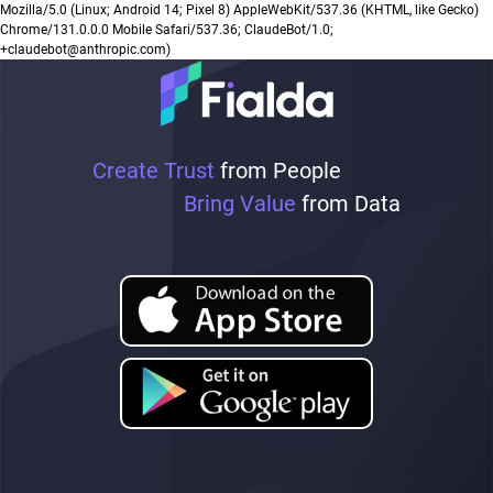
Mozilla/5.0 (Linux; Android 14; Pixel 8) AppleWebKit/537.36 (KHTML, like Gecko)
Chrome/131.0.0.0 Mobile Safari/537.36; ClaudeBot/1.0;
+claudebot@anthropic.com)
Create Trust
from People
Bring Value
from Data