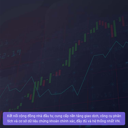
Kết nối cộng đồng nhà đầu tư, cung cấp nền tảng giao dịch, công cụ phân
tích và cơ sở dữ liệu chứng khoán chính xác, đầy đủ và hệ thống nhất VN.