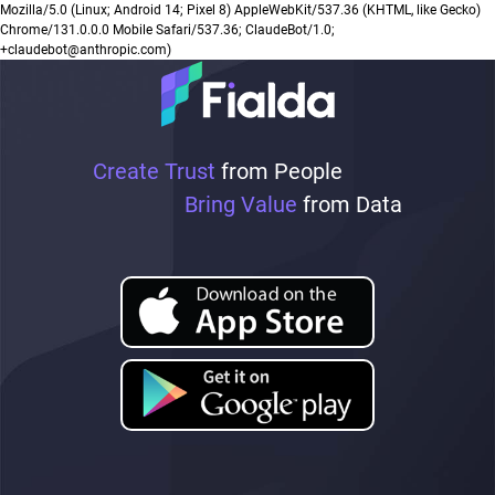
Mozilla/5.0 (Linux; Android 14; Pixel 8) AppleWebKit/537.36 (KHTML, like Gecko)
Chrome/131.0.0.0 Mobile Safari/537.36; ClaudeBot/1.0;
+claudebot@anthropic.com)
Create Trust
from People
Bring Value
from Data