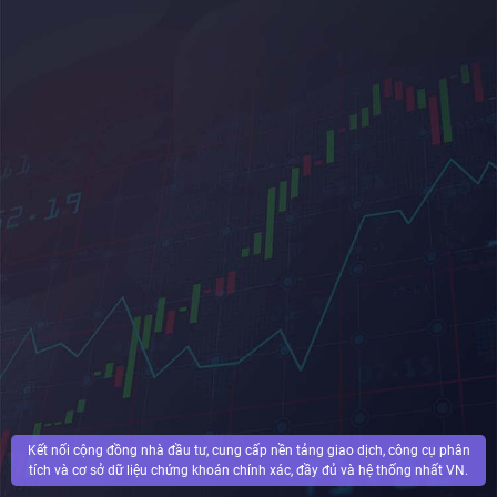
Kết nối cộng đồng nhà đầu tư, cung cấp nền tảng giao dịch, công cụ phân
tích và cơ sở dữ liệu chứng khoán chính xác, đầy đủ và hệ thống nhất VN.