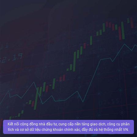
Kết nối cộng đồng nhà đầu tư, cung cấp nền tảng giao dịch, công cụ phân
tích và cơ sở dữ liệu chứng khoán chính xác, đầy đủ và hệ thống nhất VN.