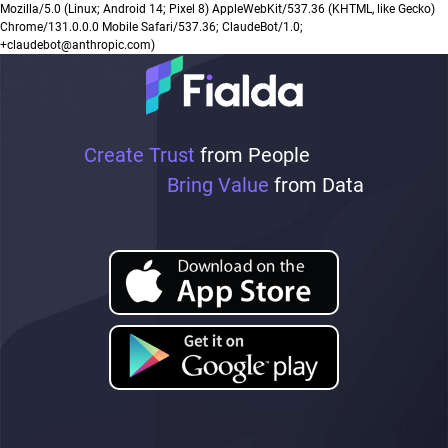
Mozilla/5.0 (Linux; Android 14; Pixel 8) AppleWebKit/537.36 (KHTML, like Gecko)
Chrome/131.0.0.0 Mobile Safari/537.36; ClaudeBot/1.0;
+claudebot@anthropic.com)
Create Trust
from People
Bring Value
from Data