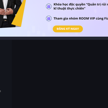
ện
ng cổ
n