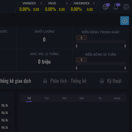
VNINDEX
0
VN30
0
HNXINDEX
0
i
i
0.00%
0.00%
0.00%
0.00
0.00
0.00
Nhậ
RƯỚC
KHỐI LƯỢNG
BIẾN ĐỘNG TRONG NGÀY
0
0
0
0
AVG. VOL (2 TUẦN)
BIẾN ĐỘNG 52 TUẦN
0
0
triệu
0
0
Thống kê giao dịch
Phân tích - Thống kê
Kỹ thuật
1d
1w
1m
6m
1y
max
N/A
N/A
N/A
N/A