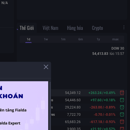
N/A
Thế Giới
Việt Nam
Hàng hóa
Crypto
1d
1w
1m
6m
1y
max
DOW 30
54,413.83
lúc
15:57
Dow 30
54,349.12
+
263.24
/
+
0.49%
Dow 30 Futures
54,446.60
+
97.60
/
+
0.18%
Nasdaq Futures
29,224.80
-263.00
/
-0.89%
S&P 500 Futures
7,722.70
-0.70
/
-0.01%
Nikkei 225
65,683.26
-617.18
/
-0.93%
Shanghai
3,900.35
+
21.92
/
+
0.57%