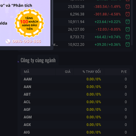
Hang Seng
25,530.28
-385.54
/
-1.49%
KOSPI
6,296.38
-301.88
/
-4.58%
FTSE 100
10,911.94
+
23.64
/
+
0.22%
DAX
26,127.00
-12.03
/
-0.05%
CAC 40
8,733.72
+
64.42
/
+
0.74%
FTSE 100 Futures
10,922.20
+
39.20
/
+
0.36%
Công ty cùng ngành
MÃ
GIÁ
% THAY ĐỔI
P/E
AAM
0.00
/
0%
0
AAN
0.00
/
0%
0
ABT
0.00
/
0%
0
ACL
0.00
/
0%
0
AGF
0.00
/
0%
0
AGM
0.00
/
0%
0
AGX
0.00
/
0%
0
AIG
0.00
/
0%
0