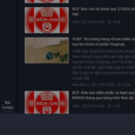
BCF: Báo cáo tài chính quý 2/2026 (c
mẹ)
HNX
24/07/2026
16:55
VCBF: Thị trường đang rẻ hơn nhiều n
loại trừ nhóm cổ phiếu Vingroup
VCBF cho rằng thị trường chứng khoán
Nam đang ở vùng định giá hấp dẫn n
loại trừ nhóm Vingroup, với P/E phần 
lại chỉ 10,8 lần; quỹ VCBF duy trì chiến
đầu tư giá trị, tập trung vào doanh ng
cơ bản tốt.
Nhà đầu tư
17/07/2026
18:20
BCF: Biên bản kiểm phiếu và Nghị quy
ĐHĐCĐ thông qua bằng hình thức lấy 
Web
kiến cổ đông bằng văn bản
HNX
07/07/2026
17:07
Terminal
1.2.3.9
…
…
…
…
…
…
…
…
MORNING
…
…
…
…
…
…
…
…
…
MORNING
…
…
…
…
…
…
…
…
…
…
…
…
…
MORNING
…
MORNING
…
MORNING
…
…
…
NOTE
NOTE
NOTE
NOTE
NOTE
16
06
28
27
24
/
/
/
/
/
07
08
07
07
07
/
/
/
/
/
2026
2026
2026
2026
2026
–
–
–
–
–
Kh
TH
Ch
Th
H
ồ
ố
ỉ
ị
i
Ị
s
i
ố
ngo
TR
VN
tr
ph
ư
ụ
Ư
-
ờ
ạ
Index
c
Ờ
ng
i
sau
gia
NG
ti
ế
t
H
gi
bi
p
ă
Ồ
ng
ả
ế
t
ụ
i
I
n
c
ch
PH
b
đ
h
á
ộ
ấ
ồ
n
Ụ
ng
p
i
C
r
ph
–
ò
trong
TR
ng
EVF
ụ
c
Ở
–
–
,
L
TCX
IMP
v
SAB
Ạ
ù
I
ng
,
–
,
TNG
,
PAC
GMD
1660
VVS
…
BCF: Thông báo về việc ký hợp đồng k
toán báo cáo tài chính năm 2026