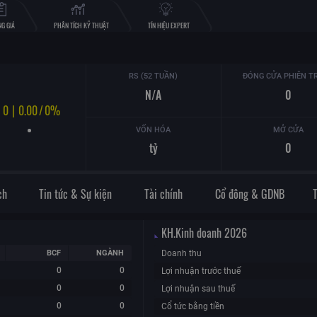
G GIÁ
PHÂN TÍCH KỸ THUẬT
TÍN HIỆU EXPERT
RS (52 TUẦN)
ĐÓNG CỬA PHIÊN T
N/A
0
0
|
0.00
/
0%
VỐN HÓA
MỞ CỬA
tỷ
0
ch
Tin tức & Sự kiện
Tài chính
Cổ đông & GDNB
KH.Kinh doanh
2026
BCF
NGÀNH
Doanh thu
0
0
Lợi nhuận trước thuế
0
0
Lợi nhuận sau thuế
0
0
Cổ tức bằng tiền