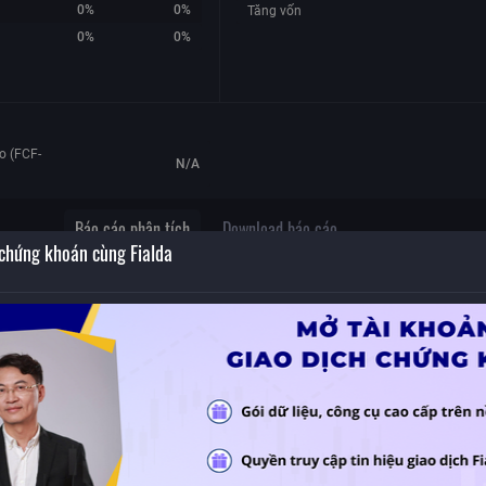
0%
0%
Tăng vốn
0%
0%
o (FCF-
N/A
Báo cáo phân tích
Download báo cáo
 chứng khoán cùng Fialda
ức
 danh
ổ tức
u lẻ
i công
Không có dữ liệu
 trả