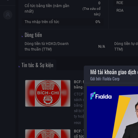
ROE
0
Cổ tức bằng tiền (năm gần
(Tra cứu cổ
ROA
nhất)
tức)
Thu nhập trên cổ tức
0%
Dòng tiền
Dòng tiền từ HDKD/Doanh
Dòng tiền tự d
N/A
thu thuần (TTM)
TTM)
Tin tức & Sự kiện
Mở tài khoản giao dịch
Gửi bởi:
Fialda Corp
BCF: Ngày đăng ký cuối cùng trả cổ t
bằng cổ phiếu cho cổ đông hiện hữu
CTCP Thực phẩm Bích Chi (BCF) chốt
sách cổ đông vào 14/08/2026 để trả c
bằng cổ phiếu với tỷ lệ 100:11. Cổ phiế
sẽ bị hủy, người sở hữu nhận cổ tức tạ
ty hoặc nơi lưu ký.
HNX
05/08/2026
17:27
BCF: Thông báo phát hành cổ phiếu để
cổ tức năm 2025