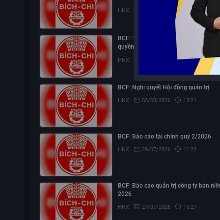
HNX
03/08/2026
13:59
BCF: Thông báo về NĐKCC để thực hi
quyền nhận cổ tức đợt 3 năm 2025 bằ
phiếu
HNX
03/08/2026
13:24
BCF: Nghị quyết Hội đồng quản trị
HNX
03/08/2026
13:21
BCF: Báo cáo tài chính quý 2/2026
HNX
29/07/2026
11:22
BCF: Báo cáo quản trị công ty bán niê
2026
HNX
27/07/2026
15:27