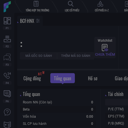
TỔNG HỢP THỊ TRƯỜNG
LỌC CỔ PHIẾU
CỔ PHIẾU A-Z
BẢN
BCF
:
HNX
:
Watchlist
CHƯA THÊM
MÃ GỐC SO SÁNH
THÊM MÃ SO SÁNH
N
E
W
Cộng đồng
Tổng quan
Hồ sơ
Giao dị
Tổng quan
Tài chính
Room NN (Còn lại)
0
P/E (TTM)
Beta
0
EPS (TTM)
Vốn hóa
0.00
P/B (MRQ)
SL CP lưu hành
0