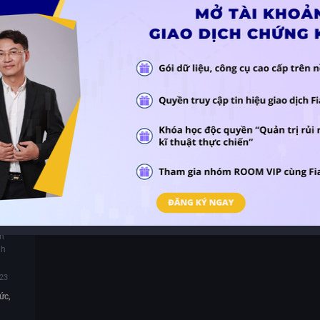
 Phát
ng số
iáo
ố 3
 tiền
nh
nh
:23
ức,