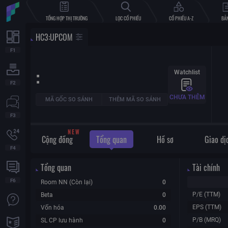
TỔNG HỢP THỊ TRƯỜNG
LỌC CỔ PHIẾU
CỔ PHIẾU A-Z
BẢN
HC3
:
UPCOM
:
Watchlist
CHƯA THÊM
MÃ GỐC SO SÁNH
THÊM MÃ SO SÁNH
W
E
N
Cộng đồng
Tổng quan
Hồ sơ
Giao dị
Tổng quan
Tài chính
Room NN (Còn lại)
0
P/E (TTM)
Beta
0
EPS (TTM)
Vốn hóa
0.00
P/B (MRQ)
SL CP lưu hành
0