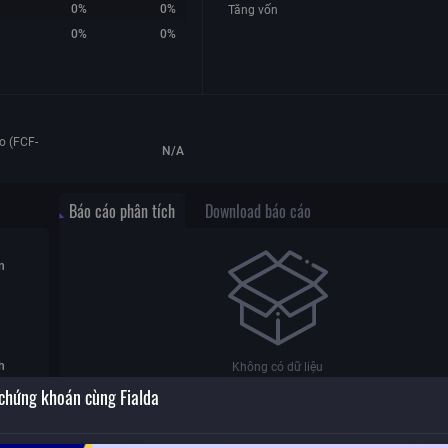
0%
0%
Tăng vốn
0%
0%
o (FCF-
N/A
Báo cáo phân tích
Download báo cáo
n
h
Không có dữ liệu
 chứng khoán cùng Fialda