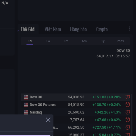
N/A
Thế Giới
Việt Nam
Hàng hóa
Crypto
1d
1w
1m
6m
1y
max
DOW 30
54,017.17
lúc
15:57
Dow 30
54,036.93
+
151.83
/
+
0.28%
Dow 30 Futures
54,015.90
+
130.70
/
+
0.24%
Nasdaq
26,690.62
+
342.26
/
+
1.3%
S&P 500
7,757.64
+
47.68
/
+
0.62%
Nikkei 225 Futures
66,292.50
+
727.50
/
+
1.11%
China A50
15,080.37
+
115.84
/
+
0.77%