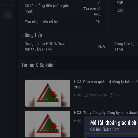
ROE
0
Cổ tức bằng tiền (năm gần
(Tra cứu cổ
ROA
nhất)
tức)
Thu nhập trên cổ tức
0%
Dòng tiền
Dòng tiền từ HDKD/Doanh
Dòng tiền tự d
N/A
thu thuần (TTM)
TTM)
Tin tức & Sự kiện
HC3: Báo cáo quản trị công ty bán niê
2026
HNX
29/07/2026
15:30
HC3: Thay đổi giấy đăng ký kinh doan
Mở tài khoản giao dịch
HNX
23/07/2026
09:30
Gửi bởi:
Fialda Corp