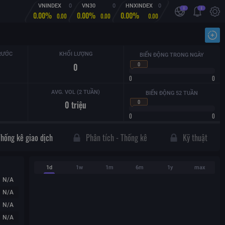
VNINDEX
0
VN30
0
HNXINDEX
0
i
i
0.00%
0.00%
0.00%
0.00
0.00
0.00
Nhậ
RƯỚC
KHỐI LƯỢNG
BIẾN ĐỘNG TRONG NGÀY
0
0
0
0
AVG. VOL (2 TUẦN)
BIẾN ĐỘNG 52 TUẦN
0
0
triệu
0
0
Thống kê giao dịch
Phân tích - Thống kê
Kỹ thuật
1d
1w
1m
6m
1y
max
N/A
N/A
N/A
N/A