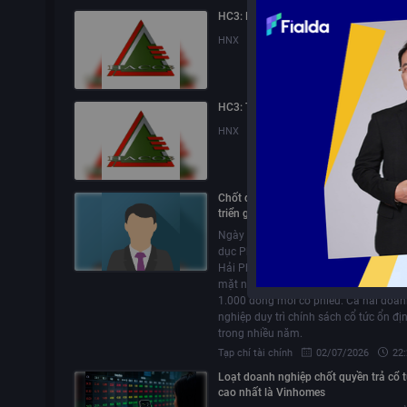
HC3: Báo cáo tài chính quý 2/2026
HNX
17/07/2026
17:58
HC3: Thay đổi nhân sự
HNX
10/07/2026
16:48
Chốt quyền ngày 2/7/2026: Đầu tư và
triển giáo dục Phương Nam và Xây dự
3 Hải Phòng trả cổ tức tiền mặt
Ngày 2/7/2026, Đầu tư và Phát triển g
dục Phương Nam (SED) và Xây dựng s
Hải Phòng (HC3) chốt quyền trả cổ tức
mặt năm 2025 lần lượt 1.500 đồng và
1.000 đồng mỗi cổ phiếu. Cả hai doa
nghiệp duy trì chính sách cổ tức ổn đị
trong nhiều năm.
Tạp chí tài chính
02/07/2026
22
Loạt doanh nghiệp chốt quyền trả cổ t
cao nhất là Vinhomes