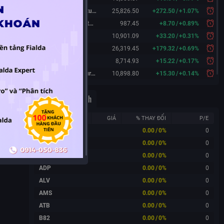
Hang Seng Futures
25,826.50
+
272.50
/
+
1.07%
KOSPI 200 Futures
987.45
+
8.70
/
+
0.89%
FTSE 100
10,901.09
+
33.20
/
+
0.31%
DAX
26,319.45
+
179.32
/
+
0.69%
CAC 40
8,714.93
+
15.22
/
+
0.17%
FTSE 100 Futures
10,898.80
+
15.30
/
+
0.14%
Công ty cùng ngành
MÃ
GIÁ
% THAY ĐỔI
P/E
ACC
0.00
/
0%
0
ACE
0.00
/
0%
0
ACS
0.00
/
0%
0
ADP
0.00
/
0%
0
ALV
0.00
/
0%
0
AMS
0.00
/
0%
0
ATB
0.00
/
0%
0
B82
0.00
/
0%
0