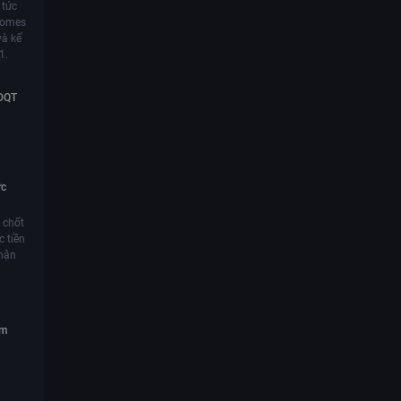
 tức
nhomes
và kế
1.
HĐQT
ức
 chốt
 tiền
nhận
ăm