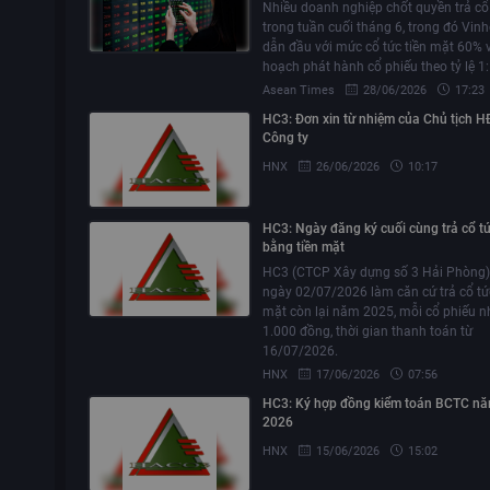
Nhiều doanh nghiệp chốt quyền trả cổ
trong tuần cuối tháng 6, trong đó Vi
dẫn đầu với mức cổ tức tiền mặt 60% 
hoạch phát hành cổ phiếu theo tỷ lệ 1:
Asean Times
28/06/2026
17:23
HC3: Đơn xin từ nhiệm của Chủ tịch 
Công ty
HNX
26/06/2026
10:17
HC3: Ngày đăng ký cuối cùng trả cổ t
bằng tiền mặt
HC3 (CTCP Xây dựng số 3 Hải Phòng)
ngày 02/07/2026 làm căn cứ trả cổ tức
mặt còn lại năm 2025, mỗi cổ phiếu 
1.000 đồng, thời gian thanh toán từ
16/07/2026.
HNX
17/06/2026
07:56
HC3: Ký hợp đồng kiểm toán BCTC n
2026
HNX
15/06/2026
15:02