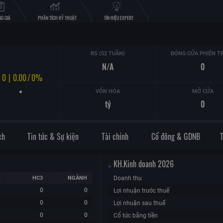
G GIÁ
PHÂN TÍCH KỸ THUẬT
TÍN HIỆU EXPERT
RS (52 TUẦN)
ĐÓNG CỬA PHIÊN T
N/A
0
0
|
0.00
/
0%
VỐN HÓA
MỞ CỬA
tỷ
0
ch
Tin tức & Sự kiện
Tài chính
Cổ đông & GDNB
KH.Kinh doanh
2026
HC3
NGÀNH
Doanh thu
0
0
Lợi nhuận trước thuế
0
0
Lợi nhuận sau thuế
0
0
Cổ tức bằng tiền