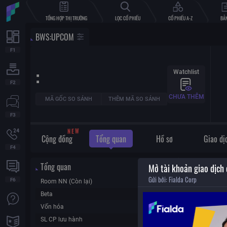
TỔNG HỢP THỊ TRƯỜNG
LỌC CỔ PHIẾU
CỔ PHIẾU A-Z
BẢN
BWS
:
UPCOM
:
Watchlist
CHƯA THÊM
MÃ GỐC SO SÁNH
THÊM MÃ SO SÁNH
N
E
W
Cộng đồng
Tổng quan
Hồ sơ
Giao dị
Tổng quan
Tài chính
Mở tài khoản giao dịch
Gửi bởi:
Fialda Corp
Room NN (Còn lại)
0
P/E (TTM)
Beta
0
EPS (TTM)
Vốn hóa
0.00
P/B (MRQ)
SL CP lưu hành
0