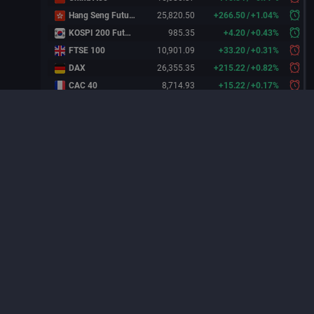
Hang Seng Futures
25,820.50
+
266.50
/
+
1.04%
KOSPI 200 Futures
985.35
+
4.20
/
+
0.43%
FTSE 100
10,901.09
+
33.20
/
+
0.31%
DAX
26,355.35
+
215.22
/
+
0.82%
CAC 40
8,714.93
+
15.22
/
+
0.17%
FTSE 100 Futures
10,889.30
+
5.80
/
+
0.05%
Công ty cùng ngành
MÃ
GIÁ
% THAY ĐỔI
P/E
AGE
0.00
/
0%
0
ASP
0.00
/
0%
0
AVC
0.00
/
0%
0
BDW
0.00
/
0%
0
BGE
0.00
/
0%
0
BGW
0.00
/
0%
0
BHA
0.00
/
0%
0
BLW
0.00
/
0%
0