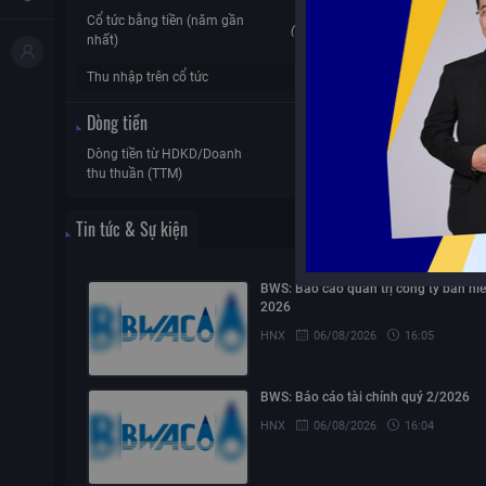
ROE
0
Cổ tức bằng tiền (năm gần
(Tra cứu cổ
ROA
nhất)
tức)
Thu nhập trên cổ tức
0%
Dòng tiền
Dòng tiền từ HDKD/Doanh
Dòng tiền tự d
N/A
thu thuần (TTM)
TTM)
Tin tức & Sự kiện
BWS: Báo cáo quản trị công ty bán ni
2026
HNX
06/08/2026
16:05
BWS: Báo cáo tài chính quý 2/2026
HNX
06/08/2026
16:04