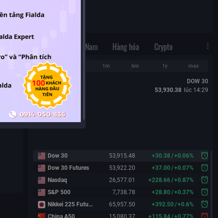
N/A
Thế Giới
Việt Nam
Hàng hóa
Crypto
1d
1w
1m
6m
1y
max
DOW 30
53,930.38
lúc
14:29
Dow 30
53,915.48
+
30.38
/
+
0.06%
Dow 30 Futures
53,922.20
+
37.00
/
+
0.07%
Nasdaq
26,577.01
+
228.66
/
+
0.87%
S&P 500
7,738.78
+
28.80
/
+
0.37%
Nikkei 225 Futures
65,957.50
+
392.50
/
+
0.6%
China A50
15,080.37
+
115.84
/
+
0.77%