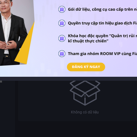
0%
0%
Tăng vốn
0%
0%
o (FCF-
N/A
Báo cáo phân tích
Download báo cáo
ên
Không có dữ liệu