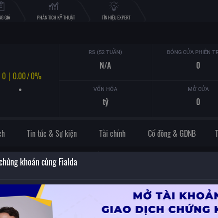
G GIÁ
PHÂN TÍCH KỸ THUẬT
TÍN HIỆU EXPERT
RS (52 TUẦN)
ĐÓNG CỬA PHIÊN T
N/A
0
0
|
0.00
/
0%
VỐN HÓA
MỞ CỬA
tỷ
0
ch
Tin tức & Sự kiện
Tài chính
Cổ đông & GDNB
KH.Kinh doanh
2026
 chứng khoán cùng Fialda
BWS
NGÀNH
Doanh thu
0
0
Lợi nhuận trước thuế
0
0
Lợi nhuận sau thuế
0
0
Cổ tức bằng tiền