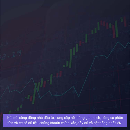
Kết nối cộng đồng nhà đầu tư, cung cấp nền tảng giao dịch, công cụ phân
tích và cơ sở dữ liệu chứng khoán chính xác, đầy đủ và hệ thống nhất VN.