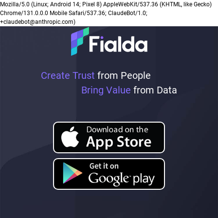
Mozilla/5.0 (Linux; Android 14; Pixel 8) AppleWebKit/537.36 (KHTML, like Gecko)
Chrome/131.0.0.0 Mobile Safari/537.36; ClaudeBot/1.0;
+claudebot@anthropic.com)
Create Trust
from People
Bring Value
from Data