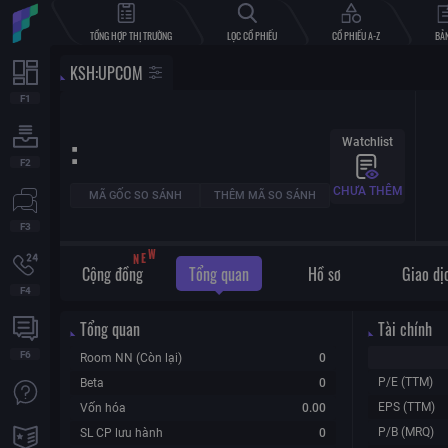
TỔNG HỢP THỊ TRƯỜNG
LỌC CỔ PHIẾU
CỔ PHIẾU A-Z
BẢN
KSH
:
UPCOM
:
Watchlist
CHƯA THÊM
MÃ GỐC SO SÁNH
THÊM MÃ SO SÁNH
N
E
W
Cộng đồng
Tổng quan
Hồ sơ
Giao dị
Tổng quan
Tài chính
Room NN (Còn lại)
0
P/E (TTM)
Beta
0
EPS (TTM)
Vốn hóa
0.00
P/B (MRQ)
SL CP lưu hành
0