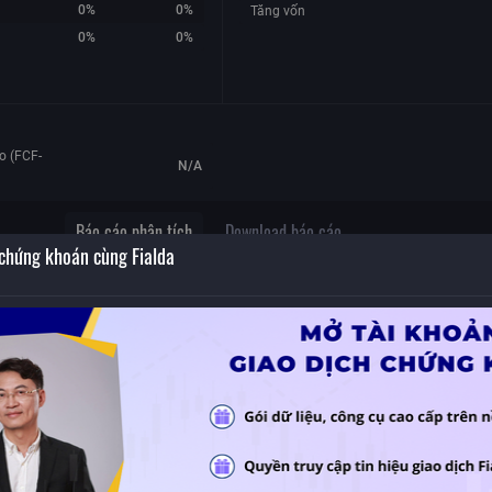
0%
0%
Tăng vốn
0%
0%
o (FCF-
N/A
Báo cáo phân tích
Download báo cáo
 chứng khoán cùng Fialda
Không có dữ liệu