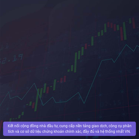
Kết nối cộng đồng nhà đầu tư, cung cấp nền tảng giao dịch, công cụ phân
tích và cơ sở dữ liệu chứng khoán chính xác, đầy đủ và hệ thống nhất VN.