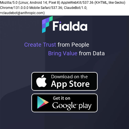
Mozilla/5.0 (Linux; Android 14; Pixel 8) AppleWebKit/537.36 (KHTML, like Gecko)
Chrome/131.0.0.0 Mobile Safari/537.36; ClaudeBot/1.0;
+claudebot@anthropic.com)
Create Trust
from People
Bring Value
from Data