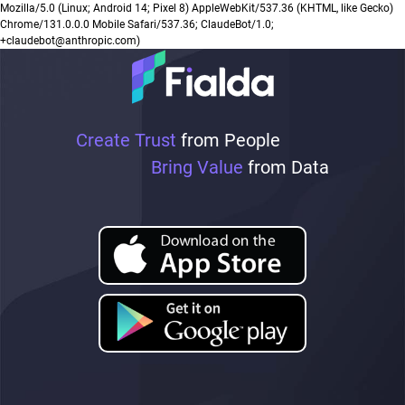
Mozilla/5.0 (Linux; Android 14; Pixel 8) AppleWebKit/537.36 (KHTML, like Gecko)
Chrome/131.0.0.0 Mobile Safari/537.36; ClaudeBot/1.0;
+claudebot@anthropic.com)
Create Trust
from People
Bring Value
from Data