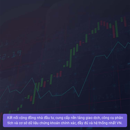
Kết nối cộng đồng nhà đầu tư, cung cấp nền tảng giao dịch, công cụ phân
tích và cơ sở dữ liệu chứng khoán chính xác, đầy đủ và hệ thống nhất VN.