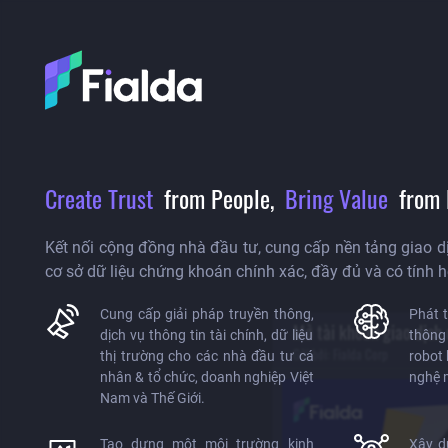
Create Trust
from People,
Bring Value
from 
Kết nối cộng đồng nhà đầu tư, cung cấp nền tảng giao dị
cơ sở dữ liệu chứng khoán chính xác, đầy đủ và có tính 
Cung cấp giải pháp truyền thông,
Phát t
Mở tài khoản giao dịch
dịch vụ thông tin tài chính, dữ liệu
thông
Gửi bởi:
Fialda Corp
thị trường cho các nhà đầu tư cá
robot
nhân & tổ chức, doanh nghiệp Việt
nghệ m
Nam và Thế Giới.
Tạo dựng một môi trường kinh
Xây d