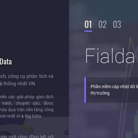
01
02
03
Fiald
Data
ch, công cụ phân tích và
hệ thống nhất VN.
Phần mềm cập nhật dữ li
thị trường
riển các giải pháp giao dịch
 chứng khoán cùng Fialda
 minh, chuyên sâu, được
 hóa dựa trên nền tảng công
ới nhất AI & Big Data.
ựng một cộng đồng kết nối