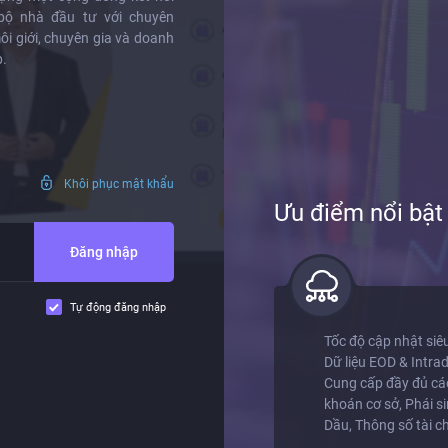
bộ nhà đầu tư với chuyên
ôi giới, chuyên gia và doanh
.
Khôi phục mật khẩu
Ưu điểm nổi bậ
Đăng nhập
Tự động đăng nhập
ủa bên thứ 3
Tốc độ cập nhật siê
& Run
Dữ liệu EOD & Intra
Cung cấp đầy đủ các
khoán cơ sở, Phái si
Dầu, Thông số tài ch