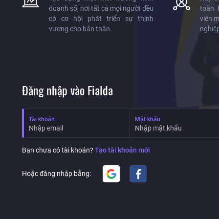
doanh số, nơi tất cả mọi người đều
toàn 
có cơ hội phát triển sự thịnh
viên m
vương cho bản thân.
nghiệp
Đăng nhập vào Fialda
Tài khoản
Mật khẩu
Bạn chưa có tài khoản?
Tạo tài khoản mới
Tích hợp với bộ công cụ tư vấn c
Hoặc đăng nhập bằng:
Google
Facebook
từng tick
Vận hành cực kỳ đơn giản: Click 
 nhà đầu tư: Chứng
Hoạt động ổn định 24/7
 Forex, Crypto, Vàng,