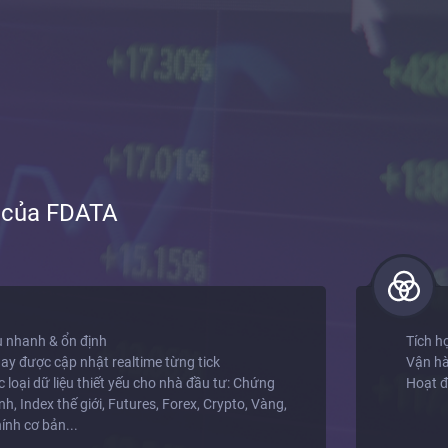
t của FDATA
u nhanh & ổn định
Tích h
day được cập nhật realtime từng tick
Vận hà
 loại dữ liệu thiết yếu cho nhà đầu tư: Chứng
Hoạt đ
nh, Index thế giới, Futures, Forex, Crypto, Vàng,
ính cơ bản...