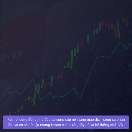
Kết nối cộng đồng nhà đầu tư, cung cấp nền tảng giao dịch, công cụ phân
tích và cơ sở dữ liệu chứng khoán chính xác, đầy đủ và hệ thống nhất VN.