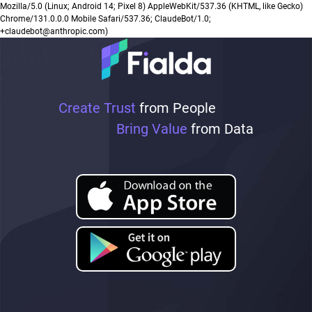
Mozilla/5.0 (Linux; Android 14; Pixel 8) AppleWebKit/537.36 (KHTML, like Gecko)
Chrome/131.0.0.0 Mobile Safari/537.36; ClaudeBot/1.0;
+claudebot@anthropic.com)
Create Trust
from People
Bring Value
from Data