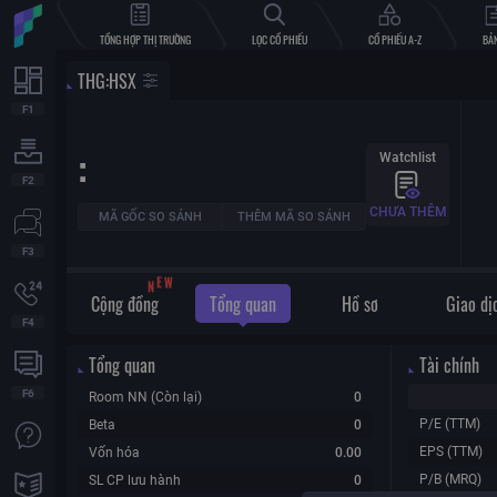
TỔNG HỢP THỊ TRƯỜNG
LỌC CỔ PHIẾU
CỔ PHIẾU A-Z
BẢN
THG
:
HSX
:
Watchlist
CHƯA THÊM
MÃ GỐC SO SÁNH
THÊM MÃ SO SÁNH
N
E
W
Cộng đồng
Tổng quan
Hồ sơ
Giao dị
Tổng quan
Tài chính
Room NN (Còn lại)
0
P/E (TTM)
Beta
0
EPS (TTM)
Vốn hóa
0.00
P/B (MRQ)
SL CP lưu hành
0