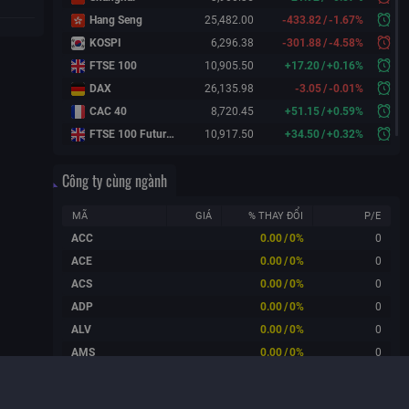
Hang Seng
25,482.00
-433.82
/
-1.67%
KOSPI
6,296.38
-301.88
/
-4.58%
FTSE 100
10,905.50
+
17.20
/
+
0.16%
DAX
26,135.98
-3.05
/
-0.01%
CAC 40
8,720.45
+
51.15
/
+
0.59%
FTSE 100 Futures
10,917.50
+
34.50
/
+
0.32%
Công ty cùng ngành
MÃ
GIÁ
% THAY ĐỔI
P/E
ACC
0.00
/
0%
0
ACE
0.00
/
0%
0
ACS
0.00
/
0%
0
ADP
0.00
/
0%
0
ALV
0.00
/
0%
0
AMS
0.00
/
0%
0
ANI
0.00
/
0%
0
ATB
0.00
/
0%
0