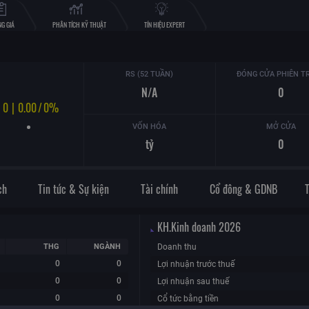
G GIÁ
PHÂN TÍCH KỸ THUẬT
TÍN HIỆU EXPERT
RS (52 TUẦN)
ĐÓNG CỬA PHIÊN T
N/A
0
0
|
0.00
/
0%
VỐN HÓA
MỞ CỬA
tỷ
0
ch
Tin tức & Sự kiện
Tài chính
Cổ đông & GDNB
KH.Kinh doanh
2026
THG
NGÀNH
Doanh thu
0
0
Lợi nhuận trước thuế
0
0
Lợi nhuận sau thuế
0
0
Cổ tức bằng tiền