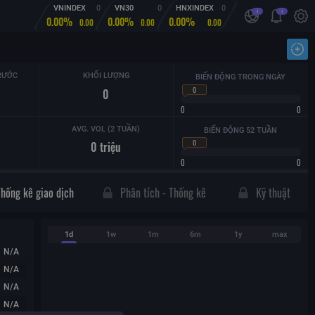
VNINDEX
0
VN30
0
HNXINDEX
0
i
i
0.00%
0.00%
0.00%
0.00
0.00
0.00
Nhậ
RƯỚC
KHỐI LƯỢNG
BIẾN ĐỘNG TRONG NGÀY
0
0
0
0
AVG. VOL (2 TUẦN)
BIẾN ĐỘNG 52 TUẦN
0
0
triệu
0
0
Thống kê giao dịch
Phân tích - Thống kê
Kỹ thuật
1d
1w
1m
6m
1y
max
N/A
N/A
N/A
N/A