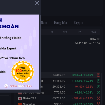
N/A
Thế Giới
Việt Nam
Hàng hóa
Crypto
1d
1w
1m
6m
1y
max
DOW 30
54,413.83
lúc
15:57
Dow 30
54,349.12
+
263.24
/
+
0.49%
Dow 30 Futures
54,461.10
+
112.10
/
+
0.21%
Nasdaq Futures
29,393.40
-94.40
/
-0.32%
S&P 500 Futures
7,729.70
+
6.30
/
+
0.08%
Nikkei 225
65,712.00
-588.44
/
-0.89%
Shanghai
3,900.35
+
21.92
/
+
0.57%