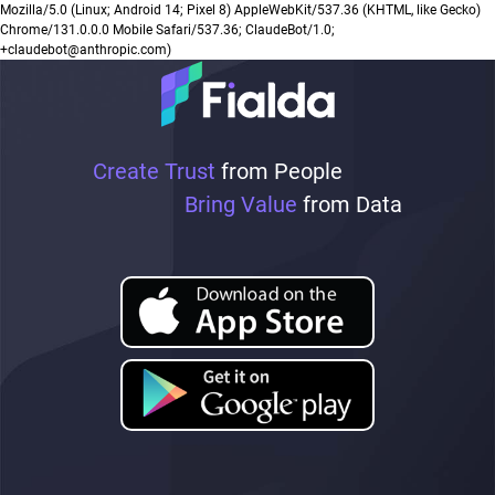
Mozilla/5.0 (Linux; Android 14; Pixel 8) AppleWebKit/537.36 (KHTML, like Gecko)
Chrome/131.0.0.0 Mobile Safari/537.36; ClaudeBot/1.0;
+claudebot@anthropic.com)
Create Trust
from People
Bring Value
from Data