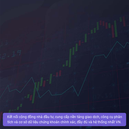
Kết nối cộng đồng nhà đầu tư, cung cấp nền tảng giao dịch, công cụ phân
tích và cơ sở dữ liệu chứng khoán chính xác, đầy đủ và hệ thống nhất VN.