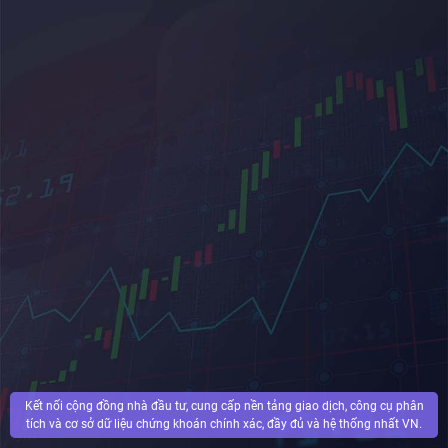
Kết nối cộng đồng nhà đầu tư, cung cấp nền tảng giao dịch, công cụ phân
tích và cơ sở dữ liệu chứng khoán chính xác, đầy đủ và hệ thống nhất VN.