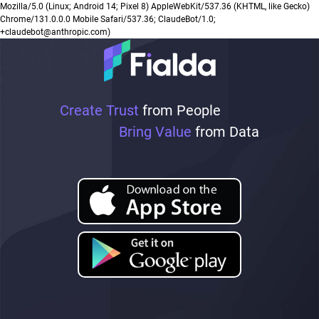
Mozilla/5.0 (Linux; Android 14; Pixel 8) AppleWebKit/537.36 (KHTML, like Gecko)
Chrome/131.0.0.0 Mobile Safari/537.36; ClaudeBot/1.0;
+claudebot@anthropic.com)
Create Trust
from People
Bring Value
from Data