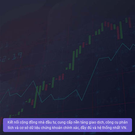
Kết nối cộng đồng nhà đầu tư, cung cấp nền tảng giao dịch, công cụ phân
tích và cơ sở dữ liệu chứng khoán chính xác, đầy đủ và hệ thống nhất VN.