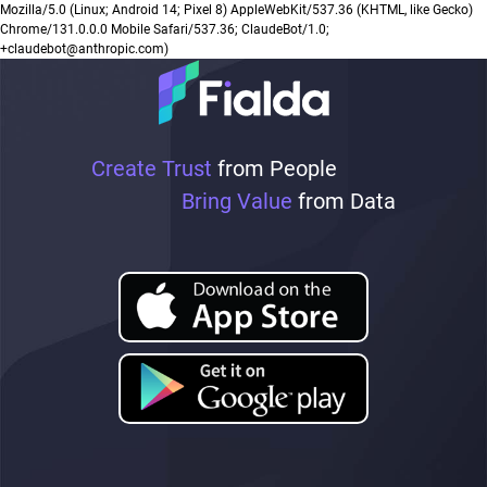
Mozilla/5.0 (Linux; Android 14; Pixel 8) AppleWebKit/537.36 (KHTML, like Gecko)
Chrome/131.0.0.0 Mobile Safari/537.36; ClaudeBot/1.0;
+claudebot@anthropic.com)
Create Trust
from People
Bring Value
from Data