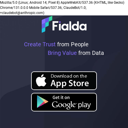
Mozilla/5.0 (Linux; Android 14; Pixel 8) AppleWebKit/537.36 (KHTML, like Gecko)
Chrome/131.0.0.0 Mobile Safari/537.36; ClaudeBot/1.0;
+claudebot@anthropic.com)
Create Trust
from People
Bring Value
from Data