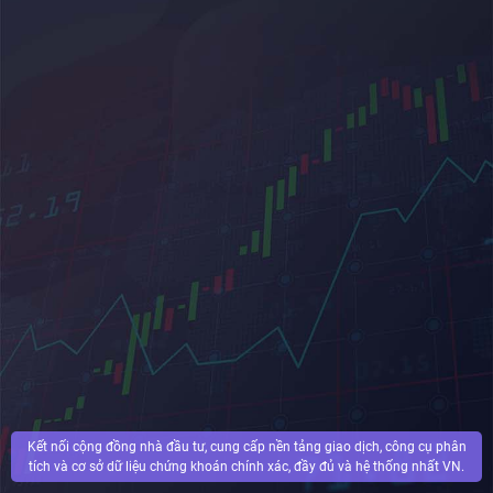
Kết nối cộng đồng nhà đầu tư, cung cấp nền tảng giao dịch, công cụ phân
tích và cơ sở dữ liệu chứng khoán chính xác, đầy đủ và hệ thống nhất VN.