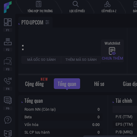
TỔNG HỢP THỊ TRƯỜNG
LỌC CỔ PHIẾU
CỔ PHIẾU A-Z
BẢN
PTO
:
UPCOM
:
Watchlist
CHƯA THÊM
MÃ GỐC SO SÁNH
THÊM MÃ SO SÁNH
W
E
N
Cộng đồng
Tổng quan
Hồ sơ
Giao dị
Tổng quan
Tài chính
Room NN (Còn lại)
0
P/E (TTM)
Beta
0
EPS (TTM)
Vốn hóa
0.00
P/B (MRQ)
SL CP lưu hành
0