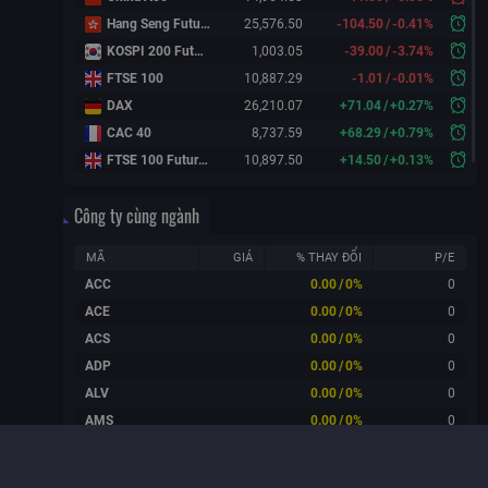
Hang Seng Futures
25,576.50
-104.50
/
-0.41%
KOSPI 200 Futures
1,003.05
-39.00
/
-3.74%
FTSE 100
10,887.29
-1.01
/
-0.01%
DAX
26,210.07
+
71.04
/
+
0.27%
CAC 40
8,737.59
+
68.29
/
+
0.79%
FTSE 100 Futures
10,897.50
+
14.50
/
+
0.13%
Công ty cùng ngành
MÃ
GIÁ
% THAY ĐỔI
P/E
ACC
0.00
/
0%
0
ACE
0.00
/
0%
0
ACS
0.00
/
0%
0
ADP
0.00
/
0%
0
ALV
0.00
/
0%
0
AMS
0.00
/
0%
0
ANI
0.00
/
0%
0
ATB
0.00
/
0%
0