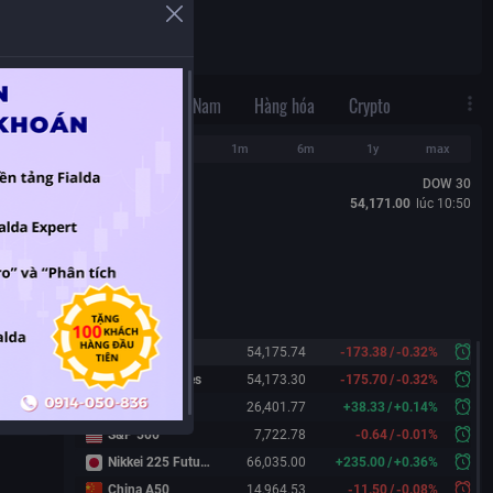
N/A
Thế Giới
Việt Nam
Hàng hóa
Crypto
1d
1w
1m
6m
1y
max
DOW 30
54,171.00
lúc
10:50
Dow 30
54,175.74
-173.38
/
-0.32%
Dow 30 Futures
54,173.30
-175.70
/
-0.32%
Nasdaq
26,401.77
+
38.33
/
+
0.14%
S&P 500
7,722.78
-0.64
/
-0.01%
Nikkei 225 Futures
66,035.00
+
235.00
/
+
0.36%
China A50
14,964.53
-11.50
/
-0.08%