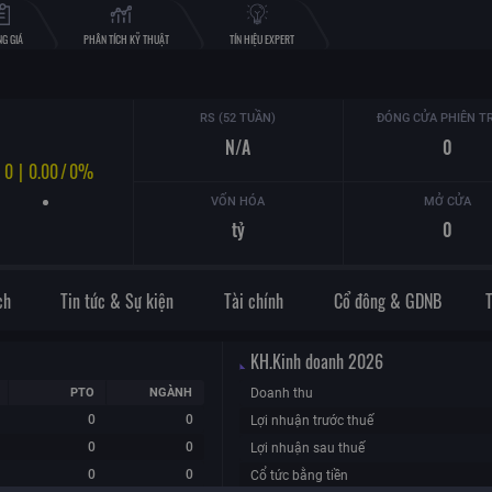
G GIÁ
PHÂN TÍCH KỸ THUẬT
TÍN HIỆU EXPERT
RS (52 TUẦN)
ĐÓNG CỬA PHIÊN T
N/A
0
0
|
0.00
/
0%
VỐN HÓA
MỞ CỬA
tỷ
0
ch
Tin tức & Sự kiện
Tài chính
Cổ đông & GDNB
KH.Kinh doanh
2026
PTO
NGÀNH
Doanh thu
0
0
Lợi nhuận trước thuế
0
0
Lợi nhuận sau thuế
0
0
Cổ tức bằng tiền