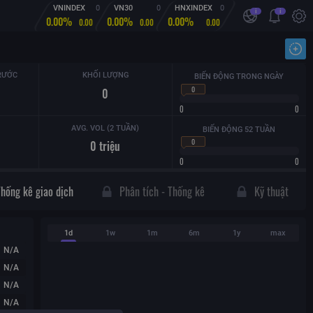
VNINDEX
0
VN30
0
HNXINDEX
0
i
i
0.00%
0.00%
0.00%
0.00
0.00
0.00
Nhậ
RƯỚC
KHỐI LƯỢNG
BIẾN ĐỘNG TRONG NGÀY
0
0
0
0
AVG. VOL (2 TUẦN)
BIẾN ĐỘNG 52 TUẦN
0
0
triệu
0
0
Thống kê giao dịch
Phân tích - Thống kê
Kỹ thuật
1d
1w
1m
6m
1y
max
N/A
N/A
N/A
N/A