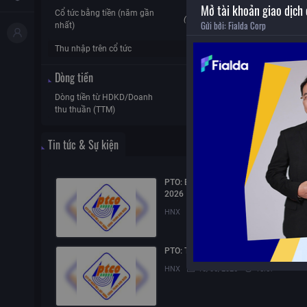
Mở tài khoản giao dịch
ROE
0
Cổ tức bằng tiền (năm gần
(Tra cứu cổ
Gửi bởi:
Fialda Corp
ROA
nhất)
tức)
Thu nhập trên cổ tức
0%
Dòng tiền
Dòng tiền từ HDKD/Doanh
Dòng tiền tự d
N/A
thu thuần (TTM)
TTM)
Tin tức & Sự kiện
PTO: Báo cáo quản trị công ty bán niê
2026
HNX
05/08/2026
16:12
PTO: Thay đổi nhân sự
HNX
15/06/2026
15:57