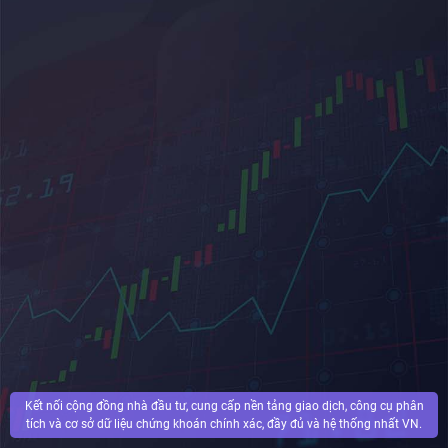
Kết nối cộng đồng nhà đầu tư, cung cấp nền tảng giao dịch, công cụ phân
tích và cơ sở dữ liệu chứng khoán chính xác, đầy đủ và hệ thống nhất VN.