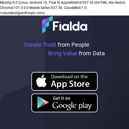
Mozilla/5.0 (Linux; Android 14; Pixel 8) AppleWebKit/537.36 (KHTML, like Gecko)
Chrome/131.0.0.0 Mobile Safari/537.36; ClaudeBot/1.0;
+claudebot@anthropic.com)
Create Trust
from People
Bring Value
from Data