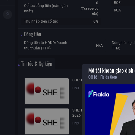
ROE
0
Cổ tức bằng tiền (năm gần
(Tra cứu cổ
ROA
nhất)
tức)
Thu nhập trên cổ tức
0%
Dòng tiền
Dòng tiền từ HDKD/Doanh
Dòng tiền tự d
N/A
thu thuần (TTM)
TTM)
Tin tức & Sự kiện
Mở tài khoản giao dịch
Gửi bởi:
Fialda Corp
SHE: Báo cáo tài chính quý 2/2026
HNX
06/08/2026
17:04
SHE: Báo cáo quản trị công ty bán niê
2026
HNX
06/08/2026
11:35