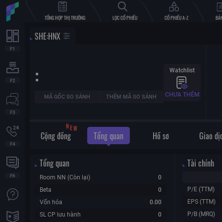
TỔNG HỢP THỊ TRƯỜNG
LỌC CỔ PHIẾU
CỔ PHIẾU A-Z
BẢN
SHE
:
HNX
:
Watchlist
CHƯA THÊM
MÃ GỐC SO SÁNH
THÊM MÃ SO SÁNH
W
N
E
Cộng đồng
Tổng quan
Hồ sơ
Giao dị
Tổng quan
Tài chính
Room NN (Còn lại)
0
P/E (TTM)
Beta
0
EPS (TTM)
Vốn hóa
0.00
P/B (MRQ)
SL CP lưu hành
0