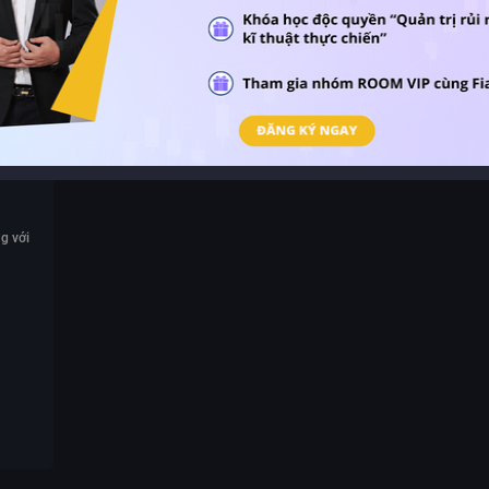
ông ty
g với