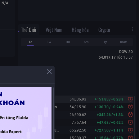
N/A
Thế Giới
Việt Nam
Hàng hóa
Crypto
1d
1w
1m
6m
1y
max
DOW 30
54,017.17
lúc
15:57
Dow 30
54,036.93
+
151.83
/
+
0.28%
Dow 30 Futures
54,015.90
+
130.70
/
+
0.24%
Nasdaq
26,690.62
+
342.26
/
+
1.3%
S&P 500
7,757.64
+
47.68
/
+
0.62%
Nikkei 225 Futures
66,292.50
+
727.50
/
+
1.11%
China A50
15,080.37
+
115.84
/
+
0.77%