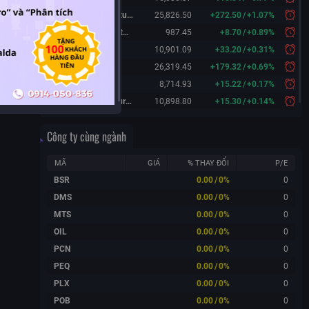
Hang Seng Futures
25,826.50
+
272.50
/
+
1.07%
KOSPI 200 Futures
987.45
+
8.70
/
+
0.89%
FTSE 100
10,901.09
+
33.20
/
+
0.31%
DAX
26,319.45
+
179.32
/
+
0.69%
CAC 40
8,714.93
+
15.22
/
+
0.17%
FTSE 100 Futures
10,898.80
+
15.30
/
+
0.14%
Công ty cùng ngành
MÃ
GIÁ
% THAY ĐỔI
P/E
BSR
0.00
/
0%
0
DMS
0.00
/
0%
0
MTS
0.00
/
0%
0
OIL
0.00
/
0%
0
PCN
0.00
/
0%
0
PEQ
0.00
/
0%
0
PLX
0.00
/
0%
0
POB
0.00
/
0%
0