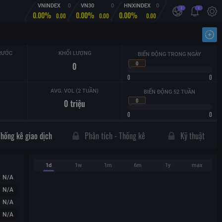
VNINDEX
0
VN30
0
HNXINDEX
0
i
i
0.00%
0.00%
0.00%
0.00
0.00
0.00
Nhậ
RƯỚC
KHỐI LƯỢNG
BIẾN ĐỘNG TRONG NGÀY
0
0
0
0
AVG. VOL (2 TUẦN)
BIẾN ĐỘNG 52 TUẦN
0
0
triệu
0
0
Thống kê giao dịch
Phân tích - Thống kê
Kỹ thuật
1d
1w
1m
6m
1y
max
N/A
N/A
N/A
N/A