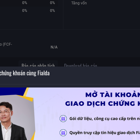
0%
0%
Tăng vốn
0%
0%
o (FCF-
N/A
Báo cáo phân tích
Download báo cáo
 chứng khoán cùng Fialda
n
Không có dữ liệu