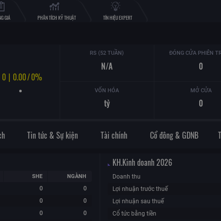
G GIÁ
PHÂN TÍCH KỸ THUẬT
TÍN HIỆU EXPERT
RS (52 TUẦN)
ĐÓNG CỬA PHIÊN T
N/A
0
0
|
0.00
/
0%
VỐN HÓA
MỞ CỬA
tỷ
0
ch
Tin tức & Sự kiện
Tài chính
Cổ đông & GDNB
KH.Kinh doanh
2026
SHE
NGÀNH
Doanh thu
0
0
Lợi nhuận trước thuế
0
0
Lợi nhuận sau thuế
0
0
Cổ tức bằng tiền