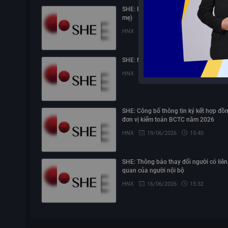
SHE: Báo cáo tài chính quý 2/2026 (c
mẹ)
HNX
03/08/2026
15:08
SHE: Nghị quyết Hội đồng quản trị
HNX
19/06/2026
15:49
SHE: Công bố thông tin ký kết hợp đồn
đơn vị kiểm toán BCTC năm 2026
HNX
19/06/2026
15:40
SHE: Thông báo thay đổi người có liên
quan của người nội bộ
HNX
16/06/2026
15:32