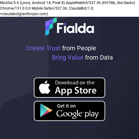
Mozilla/5.0 (Linux; Android 14; Pixel 8) AppleWebKit/537.36 (KHTML, like Gecko)
Chrome/131.0.0.0 Mobile Safari/537.36; ClaudeBot/1.0;
+claudebot@anthropic.com)
Create Trust
from People
Bring Value
from Data