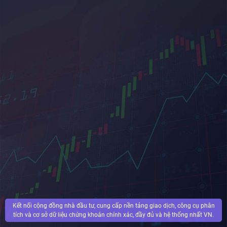
Kết nối cộng đồng nhà đầu tư, cung cấp nền tảng giao dịch, công cụ phân
tích và cơ sở dữ liệu chứng khoán chính xác, đầy đủ và hệ thống nhất VN.