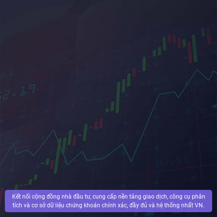
Kết nối cộng đồng nhà đầu tư, cung cấp nền tảng giao dịch, công cụ phân
tích và cơ sở dữ liệu chứng khoán chính xác, đầy đủ và hệ thống nhất VN.