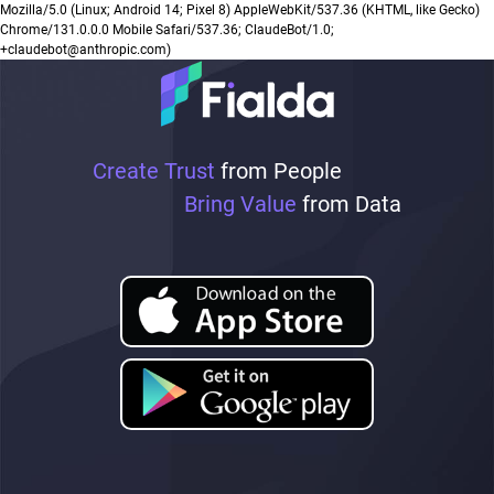
Mozilla/5.0 (Linux; Android 14; Pixel 8) AppleWebKit/537.36 (KHTML, like Gecko)
Chrome/131.0.0.0 Mobile Safari/537.36; ClaudeBot/1.0;
+claudebot@anthropic.com)
Create Trust
from People
Bring Value
from Data