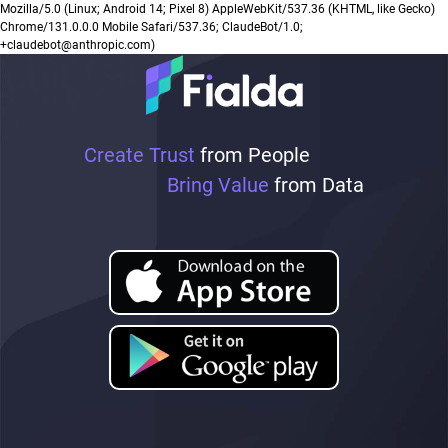
Mozilla/5.0 (Linux; Android 14; Pixel 8) AppleWebKit/537.36 (KHTML, like Gecko)
Chrome/131.0.0.0 Mobile Safari/537.36; ClaudeBot/1.0;
+claudebot@anthropic.com)
Create Trust
from People
Bring Value
from Data