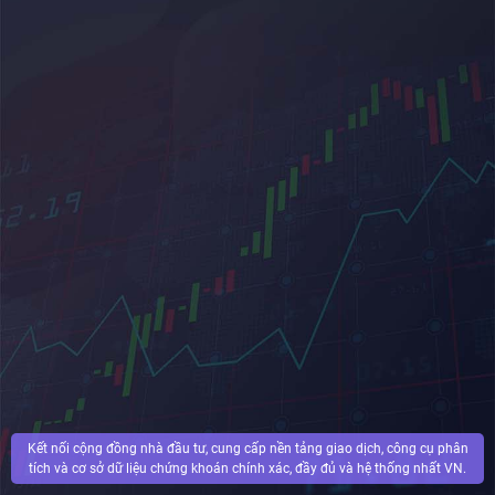
Kết nối cộng đồng nhà đầu tư, cung cấp nền tảng giao dịch, công cụ phân
tích và cơ sở dữ liệu chứng khoán chính xác, đầy đủ và hệ thống nhất VN.