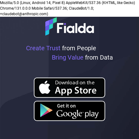
Mozilla/5.0 (Linux; Android 14; Pixel 8) AppleWebKit/537.36 (KHTML, like Gecko)
Chrome/131.0.0.0 Mobile Safari/537.36; ClaudeBot/1.0;
+claudebot@anthropic.com)
Create Trust
from People
Bring Value
from Data