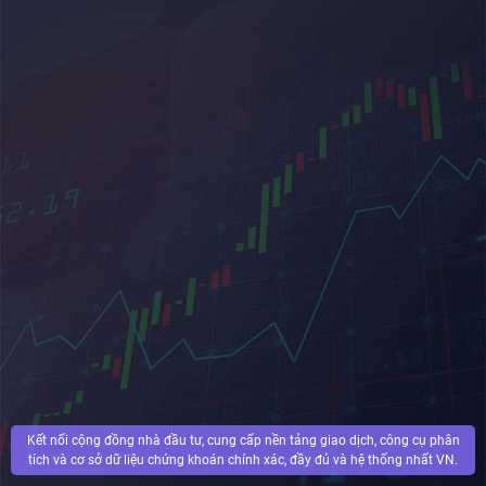
Kết nối cộng đồng nhà đầu tư, cung cấp nền tảng giao dịch, công cụ phân
tích và cơ sở dữ liệu chứng khoán chính xác, đầy đủ và hệ thống nhất VN.