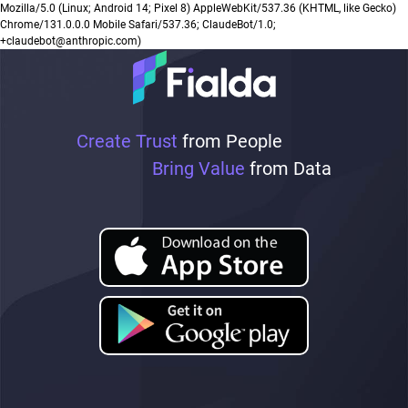
Mozilla/5.0 (Linux; Android 14; Pixel 8) AppleWebKit/537.36 (KHTML, like Gecko)
Chrome/131.0.0.0 Mobile Safari/537.36; ClaudeBot/1.0;
+claudebot@anthropic.com)
Create Trust
from People
Bring Value
from Data