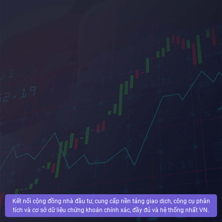
Kết nối cộng đồng nhà đầu tư, cung cấp nền tảng giao dịch, công cụ phân
tích và cơ sở dữ liệu chứng khoán chính xác, đầy đủ và hệ thống nhất VN.