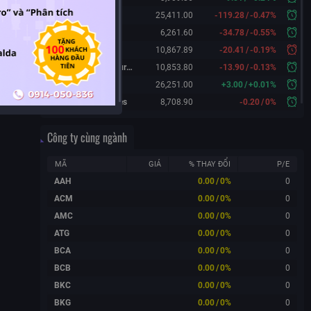
Hang Seng
25,411.00
-119.28
/
-0.47%
KOSPI
6,261.60
-34.78
/
-0.55%
FTSE 100
10,867.89
-20.41
/
-0.19%
FTSE 100 Futures
10,853.80
-13.90
/
-0.13%
DAX Futures
26,251.00
+
3.00
/
+
0.01%
CAC 40 Futures
8,708.90
-0.20
/
0%
Công ty cùng ngành
MÃ
GIÁ
% THAY ĐỔI
P/E
AAH
0.00
/
0%
0
ACM
0.00
/
0%
0
AMC
0.00
/
0%
0
ATG
0.00
/
0%
0
BCA
0.00
/
0%
0
BCB
0.00
/
0%
0
BKC
0.00
/
0%
0
BKG
0.00
/
0%
0