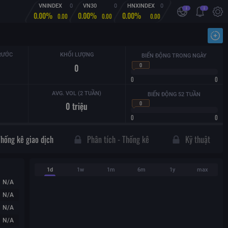
VNINDEX
0
VN30
0
HNXINDEX
0
i
i
0.00%
0.00%
0.00%
0.00
0.00
0.00
Nhậ
RƯỚC
KHỐI LƯỢNG
BIẾN ĐỘNG TRONG NGÀY
0
0
0
0
AVG. VOL (2 TUẦN)
BIẾN ĐỘNG 52 TUẦN
0
0
triệu
0
0
Thống kê giao dịch
Phân tích - Thống kê
Kỹ thuật
1d
1w
1m
6m
1y
max
N/A
N/A
N/A
N/A