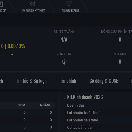
G GIÁ
PHÂN TÍCH KỸ THUẬT
TÍN HIỆU EXPERT
RS (52 TUẦN)
ĐÓNG CỬA PHIÊN T
N/A
0
0
|
0.00
/
0%
VỐN HÓA
MỞ CỬA
tỷ
0
ch
Tin tức & Sự kiện
Tài chính
Cổ đông & GDNB
KH.Kinh doanh
2026
YBM
NGÀNH
Doanh thu
0
0
Lợi nhuận trước thuế
0
0
Lợi nhuận sau thuế
0
0
Cổ tức bằng tiền