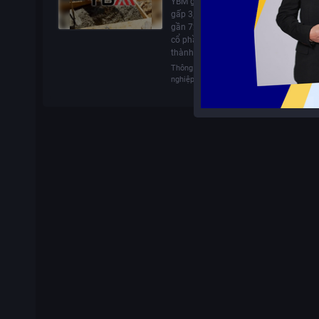
YBM ghi nhận lợi nhuận quý 1/2026 t
gấp 3,4 lần so với cùng kỳ, đồng thời c
gần 72,5 tỷ đồng để nhận chuyển như
cổ phần Heratic, đầu tư vào Nhựa Tin 
thành lập công ty con YBT.
Thông tin doanh
10/06/2026
2
nghiệp