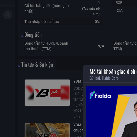
ROE
0
Cổ tức bằng tiền (năm gần
(Tra cứu cổ
ROA
nhất)
tức)
Thu nhập trên cổ tức
0%
Dòng tiền
Dòng tiền từ HDKD/Doanh
Dòng tiền tự d
N/A
thu thuần (TTM)
TTM)
Tin tức & Sự kiện
Mở tài khoản giao dịch
Gửi bởi:
Fialda Corp
YBM: Điều chỉnh thông tin TCĐKCK
VSDC đã điều chỉnh thông tin đăng ký
chứng khoán cho Công ty cổ phần YBM
tên từ Công ty cổ phần Khoáng sản c
nghiệp Yên Bái, giữ nguyên mã chứng
khoán YBM.
VSD
22/06/2026
14:23
YBM: Lãi quý 1 tăng vọt, YBM chi hàn
chục tỷ đồng gom cổ phần và lập công
con