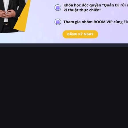
ăng
hi
ợng
và
3:37