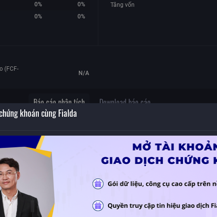
0%
0%
Tăng vốn
0%
0%
o (FCF-
N/A
Báo cáo phân tích
Download báo cáo
 chứng khoán cùng Fialda
, đổi
ông
Không có dữ liệu
g
 ty