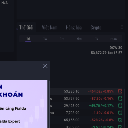
N/A
Thế Giới
Việt Nam
Hàng hóa
Crypto
1d
1w
1m
6m
1y
max
DOW 30
53,872.79
lúc
15:57
Dow 30
53,885.10
-464.02
/
-0.85%
Dow 30 Futures
53,797.90
-87.30
/
-0.16%
Nasdaq Futures
29,423.00
+
49.70
/
+
0.17%
S&P 500 Futures
7,708.90
-1.10
/
-0.01%
Nikkei 225
65,155.00
-528.26
/
-0.8%
Shanghai
3,909.86
+
9.51
/
+
0.24%