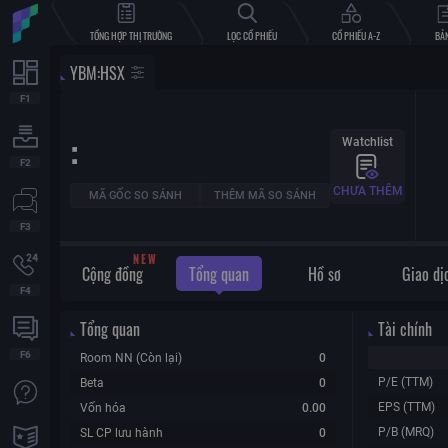
TỔNG HỢP THỊ TRƯỜNG
LỌC CỔ PHIẾU
CỔ PHIẾU A-Z
BẢN
YBM
:
HSX
:
Watchlist
CHƯA THÊM
MÃ GỐC SO SÁNH
THÊM MÃ SO SÁNH
W
E
N
Cộng đồng
Tổng quan
Hồ sơ
Giao dị
Tổng quan
Tài chính
Room NN (Còn lại)
0
P/E (TTM)
Beta
0
EPS (TTM)
Vốn hóa
0.00
P/B (MRQ)
SL CP lưu hành
0