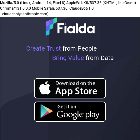
Mozilla/5.0 (Linux; Android 14; Pixel 8) AppleWebKit/537.36 (KHTML, like Gecko)
Chrome/131.0.0.0 Mobile Safari/537.36; ClaudeBot/1.0;
+claudebot@anthropic.com)
Create Trust
from People
Bring Value
from Data