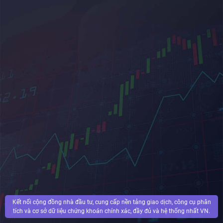
Kết nối cộng đồng nhà đầu tư, cung cấp nền tảng giao dịch, công cụ phân
tích và cơ sở dữ liệu chứng khoán chính xác, đầy đủ và hệ thống nhất VN.