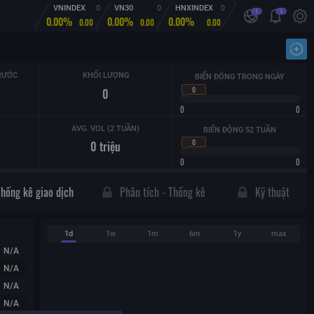
VNINDEX
0
VN30
0
HNXINDEX
0
i
i
0.00%
0.00%
0.00%
0.00
0.00
0.00
Nhậ
RƯỚC
KHỐI LƯỢNG
BIẾN ĐỘNG TRONG NGÀY
0
0
0
0
AVG. VOL (2 TUẦN)
BIẾN ĐỘNG 52 TUẦN
0
0
triệu
0
0
Thống kê giao dịch
Phân tích - Thống kê
Kỹ thuật
1d
1w
1m
6m
1y
max
N/A
N/A
N/A
N/A