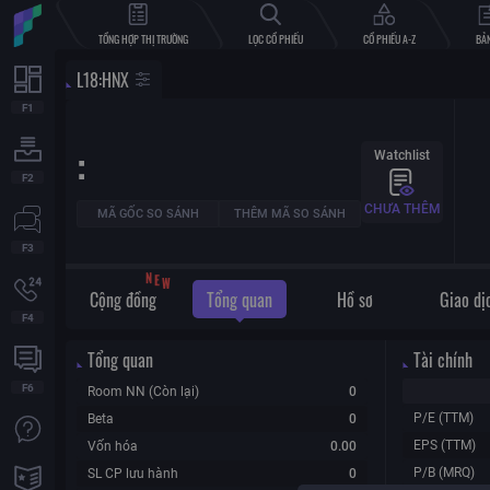
TỔNG HỢP THỊ TRƯỜNG
LỌC CỔ PHIẾU
CỔ PHIẾU A-Z
BẢN
L18
:
HNX
:
Watchlist
CHƯA THÊM
MÃ GỐC SO SÁNH
THÊM MÃ SO SÁNH
N
E
W
Cộng đồng
Tổng quan
Hồ sơ
Giao dị
Tổng quan
Tài chính
Room NN (Còn lại)
0
P/E (TTM)
Beta
0
EPS (TTM)
Vốn hóa
0.00
P/B (MRQ)
SL CP lưu hành
0