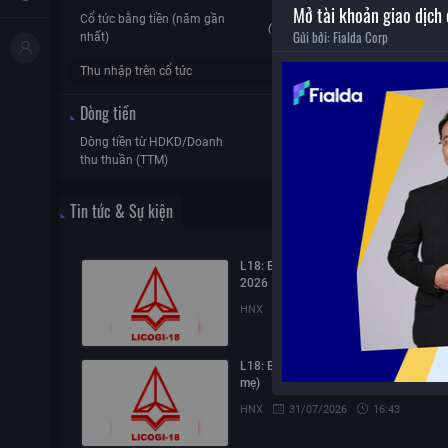
Mở tài khoản giao dịch
ROE
0
Cổ tức bằng tiền (năm gần
(Tra cứu cổ
Gửi bởi:
Fialda Corp
ROA
nhất)
tức)
Thu nhập trên cổ tức
0%
Dòng tiền
Dòng tiền từ HDKD/Doanh
Dòng tiền tự d
N/A
thu thuần (TTM)
TTM)
Tin tức & Sự kiện
L18: Báo cáo quản trị công ty bán niê
2026
HNX
31/07/2026
16:46
L18: Báo cáo tài chính quý 2/2026 (cô
mẹ)
HNX
31/07/2026
16:43