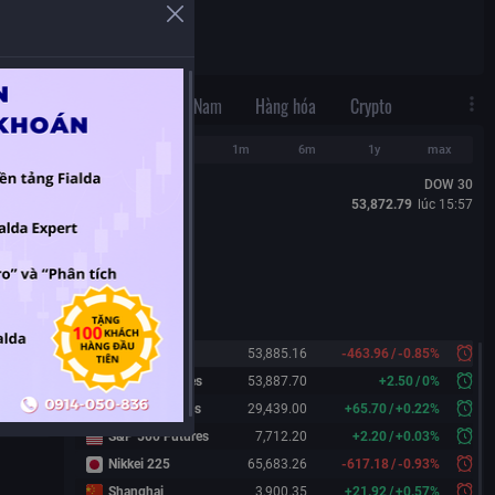
N/A
Thế Giới
Việt Nam
Hàng hóa
Crypto
1d
1w
1m
6m
1y
max
DOW 30
53,872.79
lúc
15:57
Dow 30
53,885.16
-463.96
/
-0.85%
Dow 30 Futures
53,887.70
+
2.50
/
0%
Nasdaq Futures
29,439.00
+
65.70
/
+
0.22%
S&P 500 Futures
7,712.20
+
2.20
/
+
0.03%
Nikkei 225
65,683.26
-617.18
/
-0.93%
Shanghai
3,900.35
+
21.92
/
+
0.57%