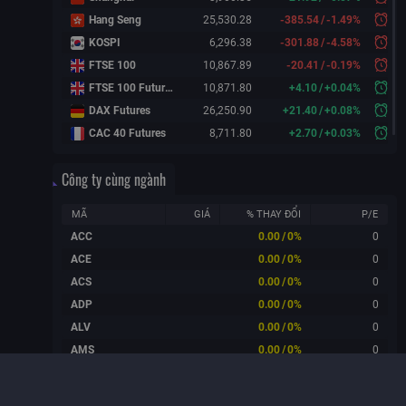
Hang Seng
25,530.28
-385.54
/
-1.49%
KOSPI
6,296.38
-301.88
/
-4.58%
FTSE 100
10,867.89
-20.41
/
-0.19%
FTSE 100 Futures
10,871.80
+
4.10
/
+
0.04%
DAX Futures
26,250.90
+
21.40
/
+
0.08%
CAC 40 Futures
8,711.80
+
2.70
/
+
0.03%
Công ty cùng ngành
MÃ
GIÁ
% THAY ĐỔI
P/E
ACC
0.00
/
0%
0
ACE
0.00
/
0%
0
ACS
0.00
/
0%
0
ADP
0.00
/
0%
0
ALV
0.00
/
0%
0
AMS
0.00
/
0%
0
ANI
0.00
/
0%
0
ATB
0.00
/
0%
0