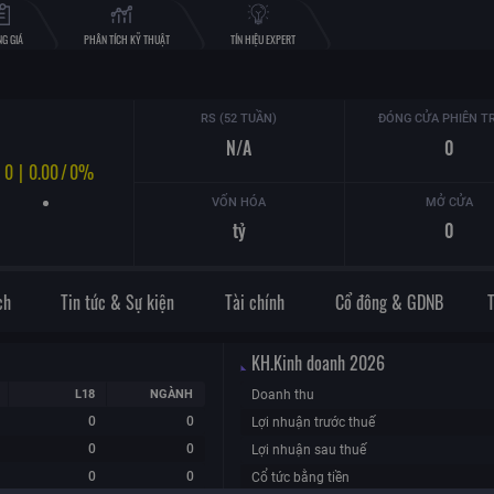
G GIÁ
PHÂN TÍCH KỸ THUẬT
TÍN HIỆU EXPERT
RS (52 TUẦN)
ĐÓNG CỬA PHIÊN T
N/A
0
0
|
0.00
/
0%
VỐN HÓA
MỞ CỬA
tỷ
0
ch
Tin tức & Sự kiện
Tài chính
Cổ đông & GDNB
KH.Kinh doanh
2026
L18
NGÀNH
Doanh thu
0
0
Lợi nhuận trước thuế
0
0
Lợi nhuận sau thuế
0
0
Cổ tức bằng tiền