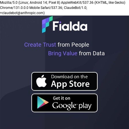
Mozilla/5.0 (Linux; Android 14; Pixel 8) AppleWebKit/537.36 (KHTML, like Gecko)
Chrome/131.0.0.0 Mobile Safari/537.36; ClaudeBot/1.0;
+claudebot@anthropic.com)
Create Trust
from People
Bring Value
from Data