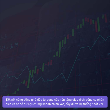
Kết nối cộng đồng nhà đầu tư, cung cấp nền tảng giao dịch, công cụ phân
tích và cơ sở dữ liệu chứng khoán chính xác, đầy đủ và hệ thống nhất VN.