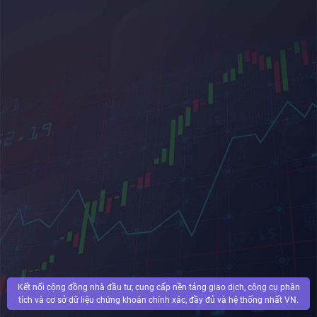
Kết nối cộng đồng nhà đầu tư, cung cấp nền tảng giao dịch, công cụ phân
tích và cơ sở dữ liệu chứng khoán chính xác, đầy đủ và hệ thống nhất VN.