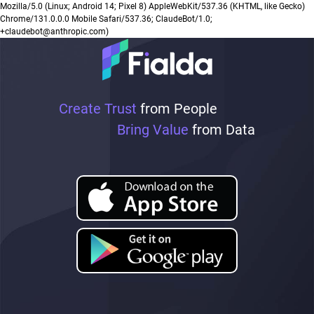
Mozilla/5.0 (Linux; Android 14; Pixel 8) AppleWebKit/537.36 (KHTML, like Gecko)
Chrome/131.0.0.0 Mobile Safari/537.36; ClaudeBot/1.0;
+claudebot@anthropic.com)
Create Trust
from People
Bring Value
from Data