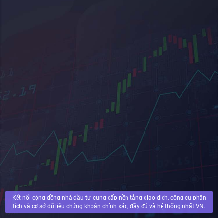
Kết nối cộng đồng nhà đầu tư, cung cấp nền tảng giao dịch, công cụ phân
tích và cơ sở dữ liệu chứng khoán chính xác, đầy đủ và hệ thống nhất VN.