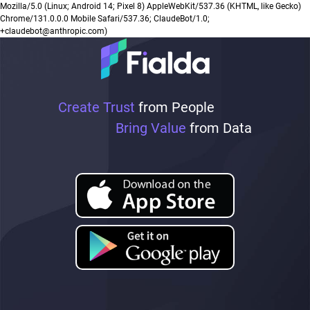
Mozilla/5.0 (Linux; Android 14; Pixel 8) AppleWebKit/537.36 (KHTML, like Gecko)
Chrome/131.0.0.0 Mobile Safari/537.36; ClaudeBot/1.0;
+claudebot@anthropic.com)
Create Trust
from People
Bring Value
from Data