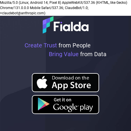
Mozilla/5.0 (Linux; Android 14; Pixel 8) AppleWebKit/537.36 (KHTML, like Gecko)
Chrome/131.0.0.0 Mobile Safari/537.36; ClaudeBot/1.0;
+claudebot@anthropic.com)
Create Trust
from People
Bring Value
from Data