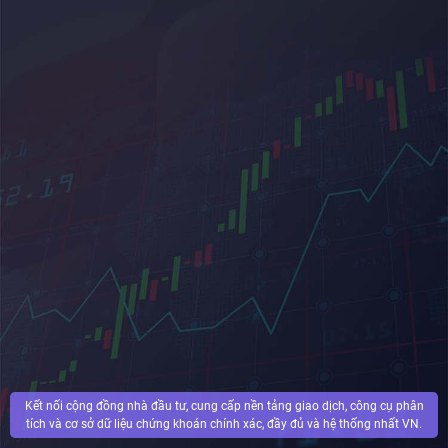
Kết nối cộng đồng nhà đầu tư, cung cấp nền tảng giao dịch, công cụ phân
tích và cơ sở dữ liệu chứng khoán chính xác, đầy đủ và hệ thống nhất VN.