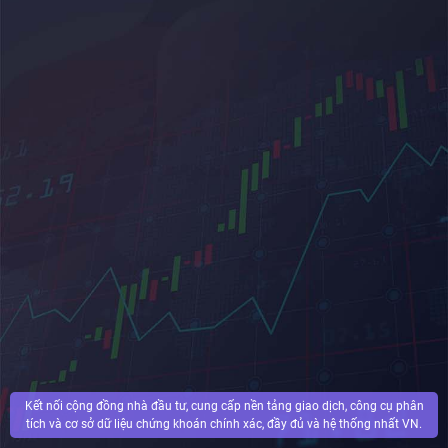
Kết nối cộng đồng nhà đầu tư, cung cấp nền tảng giao dịch, công cụ phân
tích và cơ sở dữ liệu chứng khoán chính xác, đầy đủ và hệ thống nhất VN.