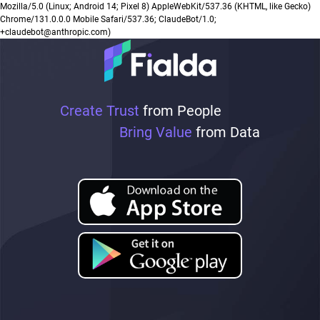
Mozilla/5.0 (Linux; Android 14; Pixel 8) AppleWebKit/537.36 (KHTML, like Gecko)
Chrome/131.0.0.0 Mobile Safari/537.36; ClaudeBot/1.0;
+claudebot@anthropic.com)
Create Trust
from People
Bring Value
from Data