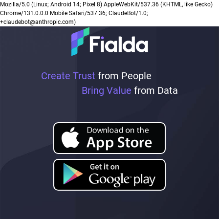
Mozilla/5.0 (Linux; Android 14; Pixel 8) AppleWebKit/537.36 (KHTML, like Gecko)
Chrome/131.0.0.0 Mobile Safari/537.36; ClaudeBot/1.0;
+claudebot@anthropic.com)
Create Trust
from People
Bring Value
from Data