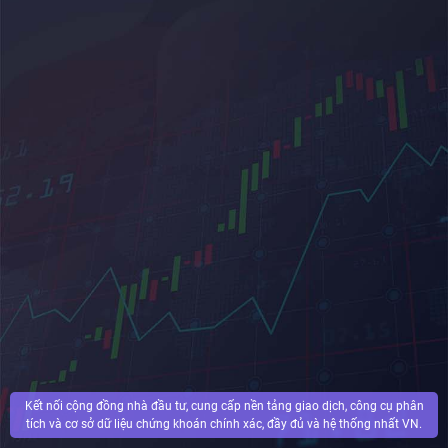
Kết nối cộng đồng nhà đầu tư, cung cấp nền tảng giao dịch, công cụ phân
tích và cơ sở dữ liệu chứng khoán chính xác, đầy đủ và hệ thống nhất VN.