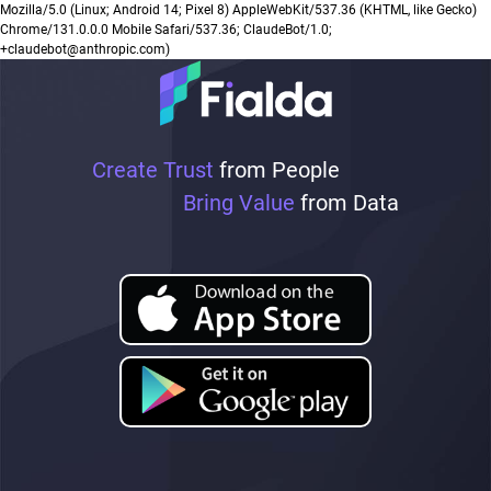
Mozilla/5.0 (Linux; Android 14; Pixel 8) AppleWebKit/537.36 (KHTML, like Gecko)
Chrome/131.0.0.0 Mobile Safari/537.36; ClaudeBot/1.0;
+claudebot@anthropic.com)
Create Trust
from People
Bring Value
from Data