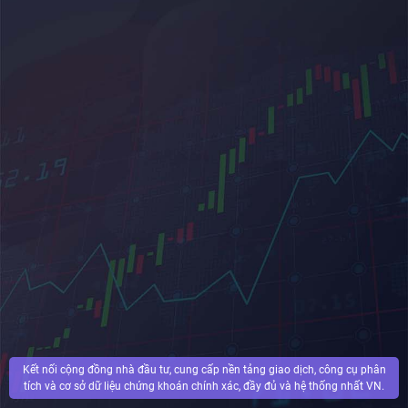
Kết nối cộng đồng nhà đầu tư, cung cấp nền tảng giao dịch, công cụ phân
tích và cơ sở dữ liệu chứng khoán chính xác, đầy đủ và hệ thống nhất VN.