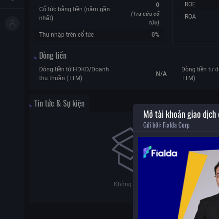
ROE
0
Cổ tức bằng tiền (năm gần
(Tra cứu cổ
ROA
nhất)
tức)
Thu nhập trên cổ tức
0%
Dòng tiền
Dòng tiền từ HDKD/Doanh
Dòng tiền tự d
N/A
thu thuần (TTM)
TTM)
Tin tức & Sự kiện
Mở tài khoản giao dịch
Gửi bởi:
Fialda Corp
Không có dữ liệu