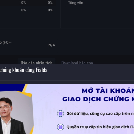
0%
0%
Tăng vốn
0%
0%
o (FCF-
N/A
Báo cáo phân tích
Download báo cáo
 chứng khoán cùng Fialda
Không có dữ liệu