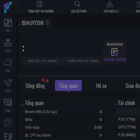
TỔNG HỢP THỊ TRƯỜNG
LỌC CỔ PHIẾU
CỔ PHIẾU A-Z
BẢN
BLN
:
UPCOM
:
Watchlist
CHƯA THÊM
MÃ GỐC SO SÁNH
THÊM MÃ SO SÁNH
W
E
N
Cộng đồng
Tổng quan
Hồ sơ
Giao dị
Tổng quan
Tài chính
Room NN (Còn lại)
0
P/E (TTM)
Beta
0
EPS (TTM)
Vốn hóa
0.00
P/B (MRQ)
SL CP lưu hành
0