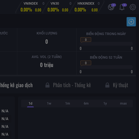
VNINDEX
0
VN30
0
HNXINDEX
0
i
i
0.00%
0.00%
0.00%
0.00
0.00
0.00
Nhậ
RƯỚC
KHỐI LƯỢNG
BIẾN ĐỘNG TRONG NGÀY
0
0
0
0
AVG. VOL (2 TUẦN)
BIẾN ĐỘNG 52 TUẦN
0
0
triệu
0
0
Thống kê giao dịch
Phân tích - Thống kê
Kỹ thuật
1d
1w
1m
6m
1y
max
N/A
N/A
N/A
N/A