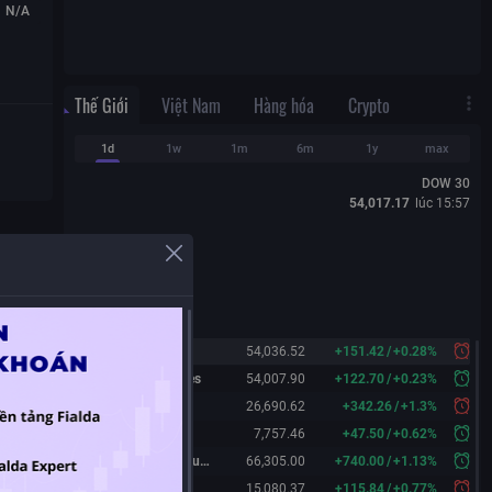
N/A
Thế Giới
Việt Nam
Hàng hóa
Crypto
1d
1w
1m
6m
1y
max
DOW 30
54,017.17
lúc
15:57
Dow 30
54,036.52
+
151.42
/
+
0.28%
Dow 30 Futures
54,007.90
+
122.70
/
+
0.23%
Nasdaq
26,690.62
+
342.26
/
+
1.3%
S&P 500
7,757.46
+
47.50
/
+
0.62%
Nikkei 225 Futures
66,305.00
+
740.00
/
+
1.13%
China A50
15,080.37
+
115.84
/
+
0.77%