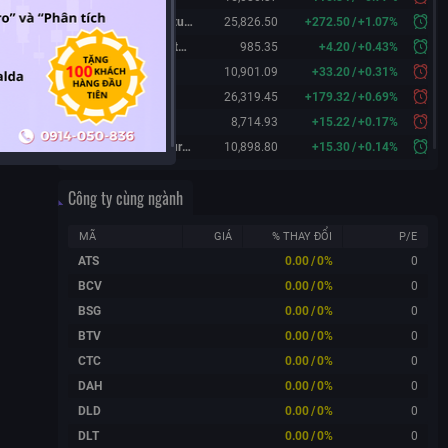
Hang Seng Futures
25,826.50
+
272.50
/
+
1.07%
KOSPI 200 Futures
985.35
+
4.20
/
+
0.43%
FTSE 100
10,901.09
+
33.20
/
+
0.31%
DAX
26,319.45
+
179.32
/
+
0.69%
CAC 40
8,714.93
+
15.22
/
+
0.17%
FTSE 100 Futures
10,898.80
+
15.30
/
+
0.14%
Công ty cùng ngành
MÃ
GIÁ
% THAY ĐỔI
P/E
ATS
0.00
/
0%
0
BCV
0.00
/
0%
0
BSG
0.00
/
0%
0
BTV
0.00
/
0%
0
CTC
0.00
/
0%
0
DAH
0.00
/
0%
0
DLD
0.00
/
0%
0
DLT
0.00
/
0%
0