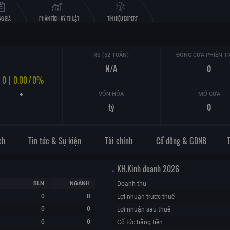
G GIÁ
PHÂN TÍCH KỸ THUẬT
TÍN HIỆU EXPERT
RS (52 TUẦN)
ĐÓNG CỬA PHIÊN T
N/A
0
0
|
0.00
/
0%
VỐN HÓA
MỞ CỬA
tỷ
0
ch
Tin tức & Sự kiện
Tài chính
Cổ đông & GDNB
KH.Kinh doanh
2026
BLN
NGÀNH
Doanh thu
0
0
Lợi nhuận trước thuế
0
0
Lợi nhuận sau thuế
0
0
Cổ tức bằng tiền