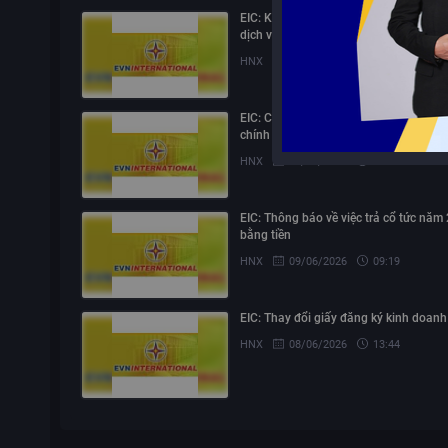
EIC: Ký kết và thực hiện các hợp đồng,
dịch với người có liên quan
HNX
10/07/2026
17:00
EIC: Công bố ký hợp đồng kiểm toán tà
chính năm 2026
HNX
08/07/2026
16:14
EIC: Thông báo về việc trả cổ tức năm
bằng tiền
HNX
09/06/2026
09:19
EIC: Thay đổi giấy đăng ký kinh doanh
HNX
08/06/2026
13:44