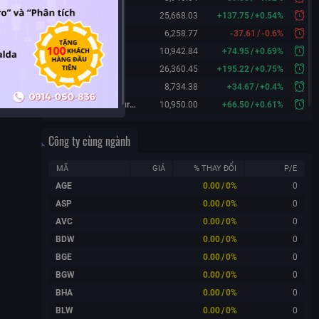
Hang Seng
25,668.03
+
137.75
/
+
0.54%
KOSPI
6,258.77
-37.61
/
-0.6%
FTSE 100
10,942.84
+
74.95
/
+
0.69%
DAX
26,360.45
+
195.22
/
+
0.75%
CAC 40
8,734.38
+
34.67
/
+
0.4%
FTSE 100 Futures
10,950.00
+
66.50
/
+
0.61%
Công ty cùng ngành
MÃ
GIÁ
% THAY ĐỔI
P/E
AGE
0.00
/
0%
0
ASP
0.00
/
0%
0
AVC
0.00
/
0%
0
BDW
0.00
/
0%
0
BGE
0.00
/
0%
0
BGW
0.00
/
0%
0
BHA
0.00
/
0%
0
BLW
0.00
/
0%
0