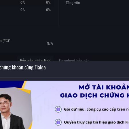
0%
0%
Tăng vốn
0%
0%
o (FCF-
N/A
Báo cáo phân tích
Download báo cáo
 chứng khoán cùng Fialda
Không có dữ liệu