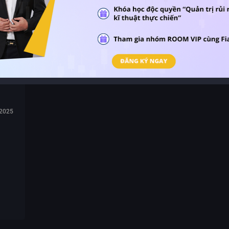
 giao
i
 2025