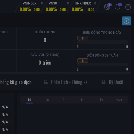
VNINDEX
0
VN30
0
HNXINDEX
0
i
i
0.00%
0.00%
0.00%
0.00
0.00
0.00
Nhậ
RƯỚC
KHỐI LƯỢNG
BIẾN ĐỘNG TRONG NGÀY
0
0
0
0
AVG. VOL (2 TUẦN)
BIẾN ĐỘNG 52 TUẦN
0
0
triệu
0
0
Thống kê giao dịch
Phân tích - Thống kê
Kỹ thuật
1d
1w
1m
6m
1y
max
N/A
N/A
N/A
N/A