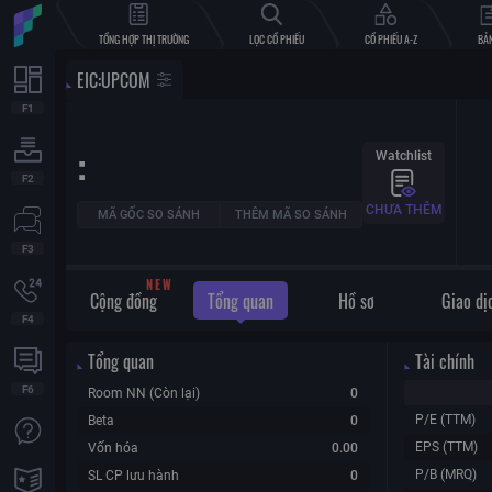
TỔNG HỢP THỊ TRƯỜNG
LỌC CỔ PHIẾU
CỔ PHIẾU A-Z
BẢN
EIC
:
UPCOM
:
Watchlist
CHƯA THÊM
MÃ GỐC SO SÁNH
THÊM MÃ SO SÁNH
W
E
N
Cộng đồng
Tổng quan
Hồ sơ
Giao dị
Tổng quan
Tài chính
Room NN (Còn lại)
0
P/E (TTM)
Beta
0
EPS (TTM)
Vốn hóa
0.00
P/B (MRQ)
SL CP lưu hành
0