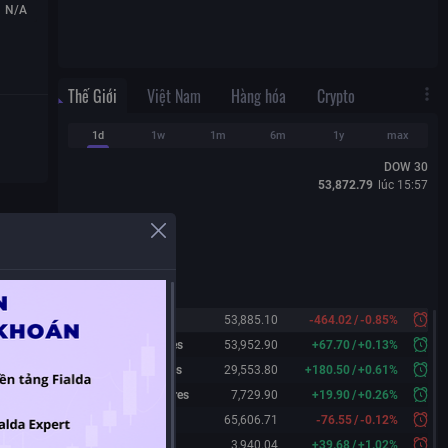
N/A
Thế Giới
Việt Nam
Hàng hóa
Crypto
1d
1w
1m
6m
1y
max
DOW 30
53,872.79
lúc
15:57
Dow 30
53,885.10
-464.02
/
-0.85%
Dow 30 Futures
53,952.90
+
67.70
/
+
0.13%
Nasdaq Futures
29,553.80
+
180.50
/
+
0.61%
S&P 500 Futures
7,729.90
+
19.90
/
+
0.26%
Nikkei 225
65,606.71
-76.55
/
-0.12%
Shanghai
3,940.04
+
39.68
/
+
1.02%