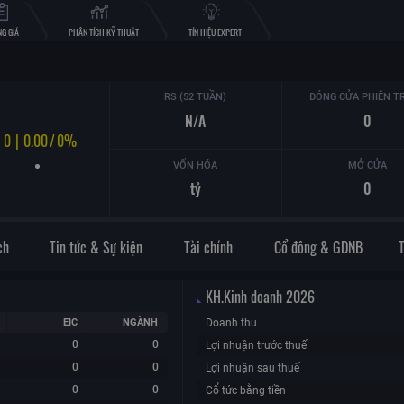
G GIÁ
PHÂN TÍCH KỸ THUẬT
TÍN HIỆU EXPERT
RS (52 TUẦN)
ĐÓNG CỬA PHIÊN T
N/A
0
0
|
0.00
/
0%
VỐN HÓA
MỞ CỬA
tỷ
0
ch
Tin tức & Sự kiện
Tài chính
Cổ đông & GDNB
KH.Kinh doanh
2026
EIC
NGÀNH
Doanh thu
0
0
Lợi nhuận trước thuế
0
0
Lợi nhuận sau thuế
0
0
Cổ tức bằng tiền