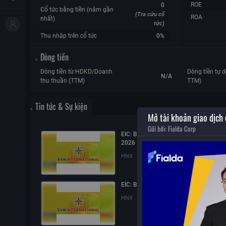
ROE
0
Cổ tức bằng tiền (năm gần
(Tra cứu cổ
ROA
nhất)
tức)
Thu nhập trên cổ tức
0%
Dòng tiền
Dòng tiền từ HDKD/Doanh
Dòng tiền tự d
N/A
thu thuần (TTM)
TTM)
Tin tức & Sự kiện
Mở tài khoản giao dịch
Gửi bởi:
Fialda Corp
EIC: Báo cáo quản trị công ty bán niên
2026
HNX
03/08/2026
16:05
EIC: Báo cáo tài chính quý 2/2026
HNX
23/07/2026
15:43