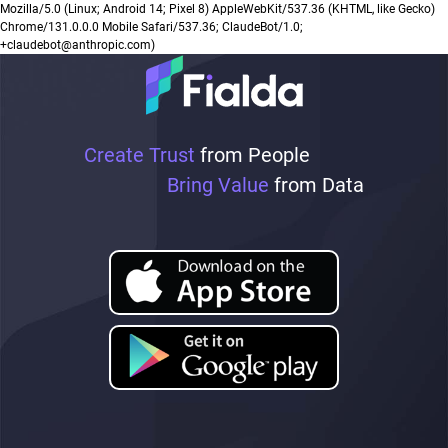
Mozilla/5.0 (Linux; Android 14; Pixel 8) AppleWebKit/537.36 (KHTML, like Gecko)
Chrome/131.0.0.0 Mobile Safari/537.36; ClaudeBot/1.0;
+claudebot@anthropic.com)
Create Trust
from People
Bring Value
from Data