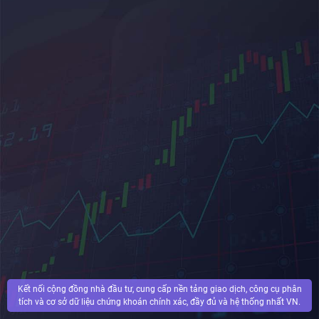
Kết nối cộng đồng nhà đầu tư, cung cấp nền tảng giao dịch, công cụ phân
tích và cơ sở dữ liệu chứng khoán chính xác, đầy đủ và hệ thống nhất VN.