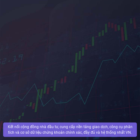
Kết nối cộng đồng nhà đầu tư, cung cấp nền tảng giao dịch, công cụ phân
tích và cơ sở dữ liệu chứng khoán chính xác, đầy đủ và hệ thống nhất VN.