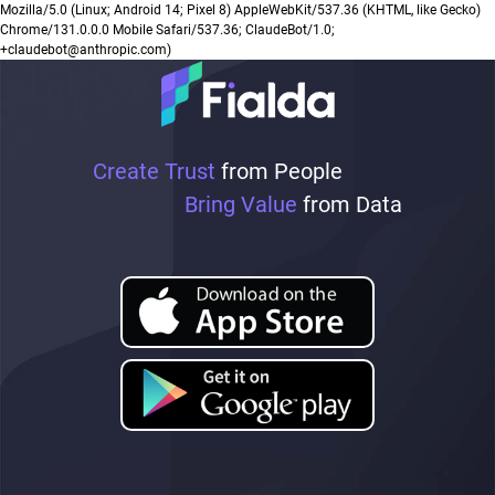
Mozilla/5.0 (Linux; Android 14; Pixel 8) AppleWebKit/537.36 (KHTML, like Gecko)
Chrome/131.0.0.0 Mobile Safari/537.36; ClaudeBot/1.0;
+claudebot@anthropic.com)
Create Trust
from People
Bring Value
from Data