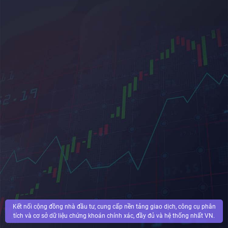
Kết nối cộng đồng nhà đầu tư, cung cấp nền tảng giao dịch, công cụ phân
tích và cơ sở dữ liệu chứng khoán chính xác, đầy đủ và hệ thống nhất VN.