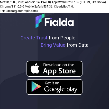
Mozilla/5.0 (Linux; Android 14; Pixel 8) AppleWebKit/537.36 (KHTML, like Gecko)
Chrome/131.0.0.0 Mobile Safari/537.36; ClaudeBot/1.0;
+claudebot@anthropic.com)
Create Trust
from People
Bring Value
from Data