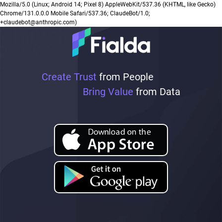
Mozilla/5.0 (Linux; Android 14; Pixel 8) AppleWebKit/537.36 (KHTML, like Gecko)
Chrome/131.0.0.0 Mobile Safari/537.36; ClaudeBot/1.0;
+claudebot@anthropic.com)
Create Trust
from People
Bring Value
from Data