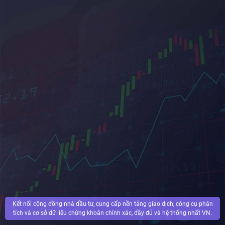
Kết nối cộng đồng nhà đầu tư, cung cấp nền tảng giao dịch, công cụ phân
tích và cơ sở dữ liệu chứng khoán chính xác, đầy đủ và hệ thống nhất VN.