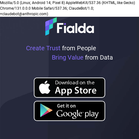
Mozilla/5.0 (Linux; Android 14; Pixel 8) AppleWebKit/537.36 (KHTML, like Gecko)
Chrome/131.0.0.0 Mobile Safari/537.36; ClaudeBot/1.0;
+claudebot@anthropic.com)
Create Trust
from People
Bring Value
from Data