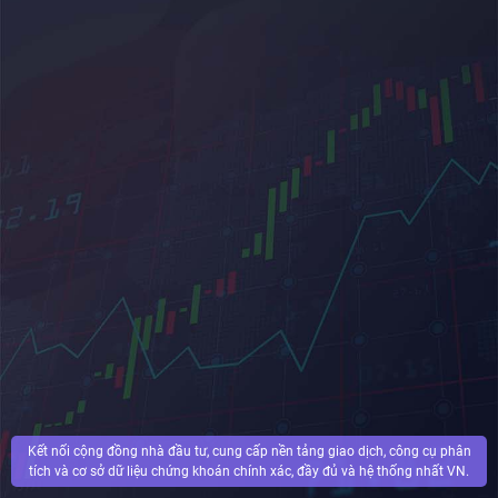
Kết nối cộng đồng nhà đầu tư, cung cấp nền tảng giao dịch, công cụ phân
tích và cơ sở dữ liệu chứng khoán chính xác, đầy đủ và hệ thống nhất VN.