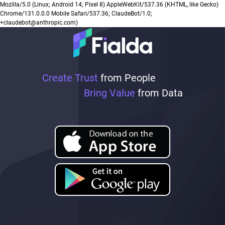
Mozilla/5.0 (Linux; Android 14; Pixel 8) AppleWebKit/537.36 (KHTML, like Gecko)
Chrome/131.0.0.0 Mobile Safari/537.36; ClaudeBot/1.0;
+claudebot@anthropic.com)
Create Trust
from People
Bring Value
from Data