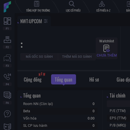
TỔNG HỢP THỊ TRƯỜNG
LỌC CỔ PHIẾU
CỔ PHIẾU A-Z
BẢN
NWT
:
UPCOM
:
Watchlist
CHƯA THÊM
MÃ GỐC SO SÁNH
THÊM MÃ SO SÁNH
N
E
W
Cộng đồng
Tổng quan
Hồ sơ
Giao dị
Tổng quan
Tài chính
Room NN (Còn lại)
0
P/E (TTM)
Beta
0
EPS (TTM)
Vốn hóa
0.00
P/B (MRQ)
SL CP lưu hành
0