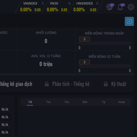
VNINDEX
0
VN30
0
HNXINDEX
0
i
i
0.00%
0.00%
0.00%
0.00
0.00
0.00
Nhậ
RƯỚC
KHỐI LƯỢNG
BIẾN ĐỘNG TRONG NGÀY
0
0
0
0
AVG. VOL (2 TUẦN)
BIẾN ĐỘNG 52 TUẦN
0
0
triệu
0
0
Thống kê giao dịch
Phân tích - Thống kê
Kỹ thuật
1d
1w
1m
6m
1y
max
N/A
N/A
N/A
N/A