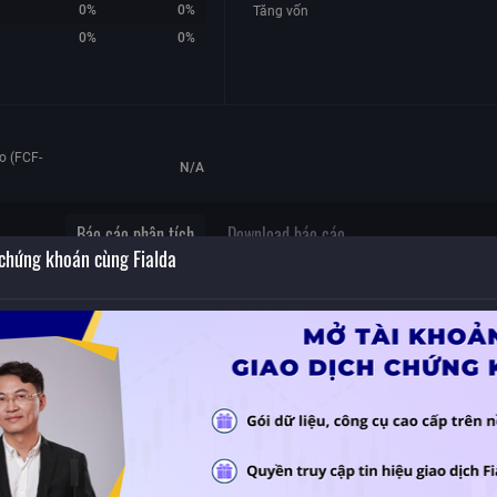
0%
0%
Tăng vốn
0%
0%
o (FCF-
N/A
Báo cáo phân tích
Download báo cáo
 chứng khoán cùng Fialda
Không có dữ liệu