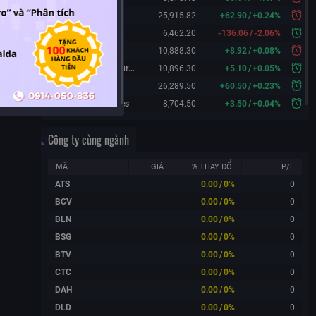
Hang Seng
25,915.82
+
62.90
/
+
0.24%
KOSPI
6,462.20
-136.06
/
-2.06%
FTSE 100
10,888.30
+
8.92
/
+
0.08%
FTSE 100 Futures
10,896.30
+
5.10
/
+
0.05%
DAX Futures
26,289.50
+
60.50
/
+
0.23%
CAC 40 Futures
8,704.50
+
3.50
/
+
0.04%
Công ty cùng ngành
MÃ
GIÁ
% THAY ĐỔI
P/E
ATS
0.00
/
0%
0
BCV
0.00
/
0%
0
BLN
0.00
/
0%
0
BSG
0.00
/
0%
0
BTV
0.00
/
0%
0
CTC
0.00
/
0%
0
DAH
0.00
/
0%
0
DLD
0.00
/
0%
0