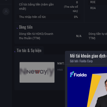
ROE
0
Cổ tức bằng tiền (năm gần
(Tra cứu cổ
ROA
nhất)
tức)
Thu nhập trên cổ tức
0%
Dòng tiền
Dòng tiền từ HDKD/Doanh
Dòng tiền tự d
N/A
thu thuần (TTM)
TTM)
Tin tức & Sự kiện
Mở tài khoản giao dịch
Gửi bởi:
Fialda Corp
NWT: Thay đổi nhân sự
HNX
28/07/2026
15:21