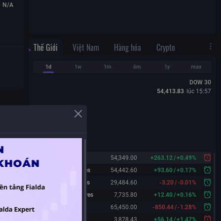
N/A
Thế Giới
Việt Nam
Hàng hóa
Crypto
1d
1w
1m
6m
1y
max
DOW 30
54,413.83
lúc
15:57
Dow 30
54,349.00
+
263.12
/
+
0.49%
Dow 30 Futures
54,442.60
+
93.60
/
+
0.17%
Nasdaq Futures
29,484.60
-3.20
/
-0.01%
S&P 500 Futures
7,735.80
+
12.40
/
+
0.16%
Nikkei 225
65,450.00
-850.44
/
-1.28%
Shanghai
3,878.43
+
56.14
/
+
1.47%