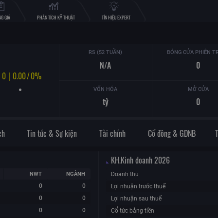
G GIÁ
PHÂN TÍCH KỸ THUẬT
TÍN HIỆU EXPERT
RS (52 TUẦN)
ĐÓNG CỬA PHIÊN T
N/A
0
0
|
0.00
/
0%
VỐN HÓA
MỞ CỬA
tỷ
0
ch
Tin tức & Sự kiện
Tài chính
Cổ đông & GDNB
KH.Kinh doanh
2026
NWT
NGÀNH
Doanh thu
0
0
Lợi nhuận trước thuế
0
0
Lợi nhuận sau thuế
0
0
Cổ tức bằng tiền