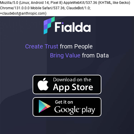
Mozilla/5.0 (Linux; Android 14; Pixel 8) AppleWebKit/537.36 (KHTML, like Gecko)
Chrome/131.0.0.0 Mobile Safari/537.36; ClaudeBot/1.0;
+claudebot@anthropic.com)
Create Trust
from People
Bring Value
from Data