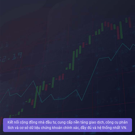
Kết nối cộng đồng nhà đầu tư, cung cấp nền tảng giao dịch, công cụ phân
tích và cơ sở dữ liệu chứng khoán chính xác, đầy đủ và hệ thống nhất VN.