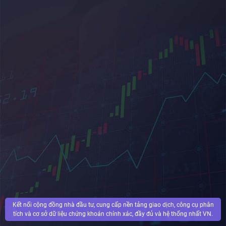
Kết nối cộng đồng nhà đầu tư, cung cấp nền tảng giao dịch, công cụ phân
tích và cơ sở dữ liệu chứng khoán chính xác, đầy đủ và hệ thống nhất VN.