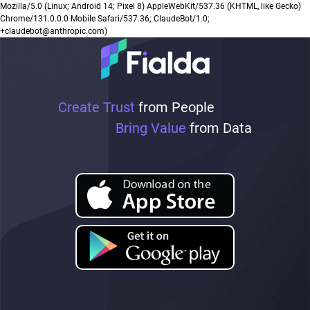
Mozilla/5.0 (Linux; Android 14; Pixel 8) AppleWebKit/537.36 (KHTML, like Gecko)
Chrome/131.0.0.0 Mobile Safari/537.36; ClaudeBot/1.0;
+claudebot@anthropic.com)
Create Trust
from People
Bring Value
from Data