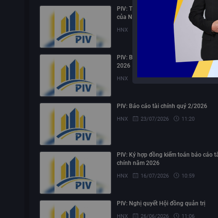
PIV: Thông báo thay đổi Người có liên
của Người nội bộ
HNX
03/08/2026
09:36
PIV: Báo cáo quản trị công ty bán niên
2026
HNX
30/07/2026
15:42
PIV: Báo cáo tài chính quý 2/2026
HNX
23/07/2026
11:20
PIV: Ký hợp đồng kiểm toán báo cáo t
chính năm 2026
HNX
16/07/2026
10:59
PIV: Nghị quyết Hội đồng quản trị
HNX
26/06/2026
11:06