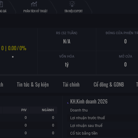
G GIÁ
PHÂN TÍCH KỸ THUẬT
TÍN HIỆU EXPERT
RS (52 TUẦN)
ĐÓNG CỬA PHIÊN T
N/A
0
0
|
0.00
/
0%
VỐN HÓA
MỞ CỬA
tỷ
0
ch
Tin tức & Sự kiện
Tài chính
Cổ đông & GDNB
KH.Kinh doanh
2026
PIV
NGÀNH
Doanh thu
0
0
Lợi nhuận trước thuế
0
0
Lợi nhuận sau thuế
0
0
Cổ tức bằng tiền