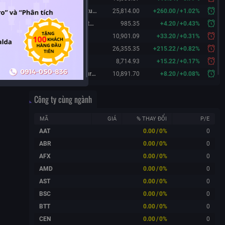
Hang Seng Futures
25,814.00
+
260.00
/
+
1.02%
KOSPI 200 Futures
985.35
+
4.20
/
+
0.43%
FTSE 100
10,901.09
+
33.20
/
+
0.31%
DAX
26,355.35
+
215.22
/
+
0.82%
CAC 40
8,714.93
+
15.22
/
+
0.17%
FTSE 100 Futures
10,891.70
+
8.20
/
+
0.08%
Công ty cùng ngành
MÃ
GIÁ
% THAY ĐỔI
P/E
AAT
0.00
/
0%
0
ABR
0.00
/
0%
0
AFX
0.00
/
0%
0
AMD
0.00
/
0%
0
AST
0.00
/
0%
0
BSC
0.00
/
0%
0
BTT
0.00
/
0%
0
CEN
0.00
/
0%
0