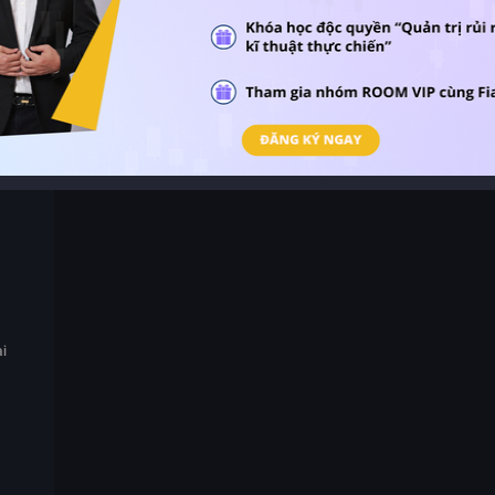
 quan
ài