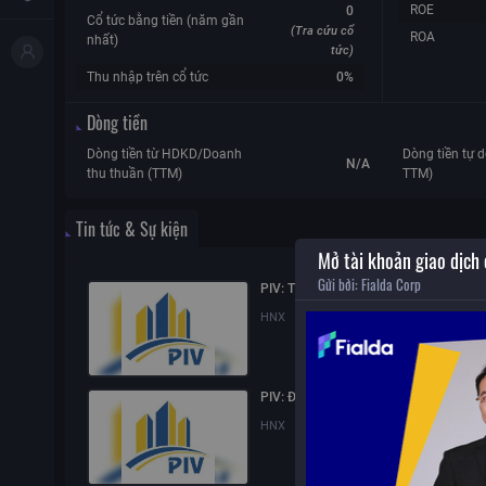
ROE
0
Cổ tức bằng tiền (năm gần
(Tra cứu cổ
ROA
nhất)
tức)
Thu nhập trên cổ tức
0%
Dòng tiền
Dòng tiền từ HDKD/Doanh
Dòng tiền tự d
N/A
thu thuần (TTM)
TTM)
Tin tức & Sự kiện
Mở tài khoản giao dịch
Gửi bởi:
Fialda Corp
PIV: Thay đổi nhân sự
HNX
03/08/2026
09:39
PIV: Đơn xin từ nhiệm của Người nội b
HNX
03/08/2026
09:37