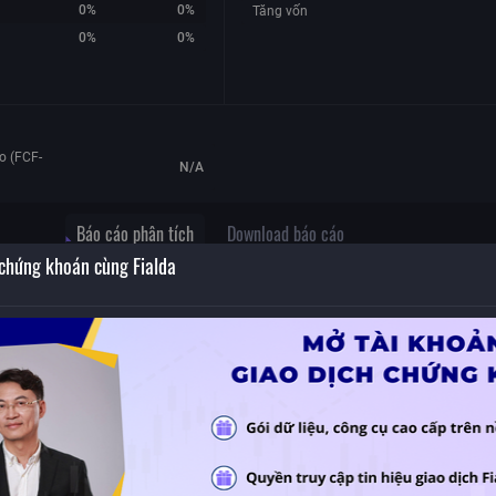
0%
0%
Tăng vốn
0%
0%
o (FCF-
N/A
Báo cáo phân tích
Download báo cáo
 chứng khoán cùng Fialda
ộ
Không có dữ liệu