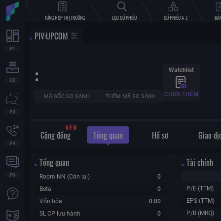
TỔNG HỢP THỊ TRƯỜNG
LỌC CỔ PHIẾU
CỔ PHIẾU A-Z
BẢN
PIV
:
UPCOM
:
Watchlist
CHƯA THÊM
MÃ GỐC SO SÁNH
THÊM MÃ SO SÁNH
W
E
N
Cộng đồng
Tổng quan
Hồ sơ
Giao dị
Tổng quan
Tài chính
Room NN (Còn lại)
0
P/E (TTM)
Beta
0
EPS (TTM)
Vốn hóa
0.00
P/B (MRQ)
SL CP lưu hành
0