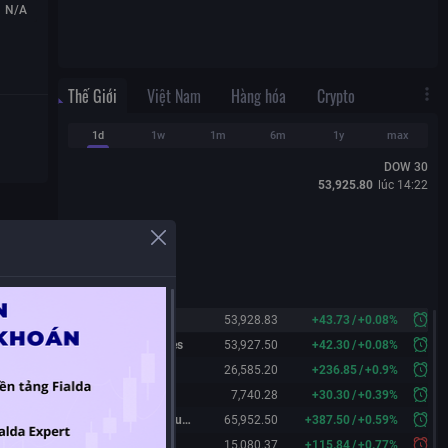
N/A
Thế Giới
Việt Nam
Hàng hóa
Crypto
1d
1w
1m
6m
1y
max
DOW 30
53,925.80
lúc
14:22
Dow 30
53,928.83
+
43.73
/
+
0.08%
Dow 30 Futures
53,927.50
+
42.30
/
+
0.08%
Nasdaq
26,585.20
+
236.85
/
+
0.9%
S&P 500
7,740.28
+
30.30
/
+
0.39%
Nikkei 225 Futures
65,952.50
+
387.50
/
+
0.59%
China A50
15,080.37
+
115.84
/
+
0.77%