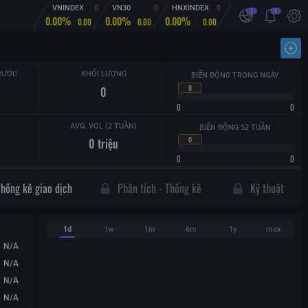
VNINDEX
0
VN30
0
HNXINDEX
0
i
i
0.00%
0.00%
0.00%
0.00
0.00
0.00
Nhậ
RƯỚC
KHỐI LƯỢNG
BIẾN ĐỘNG TRONG NGÀY
0
0
0
0
AVG. VOL (2 TUẦN)
BIẾN ĐỘNG 52 TUẦN
0
0
triệu
0
0
Thống kê giao dịch
Phân tích - Thống kê
Kỹ thuật
1d
1w
1m
6m
1y
max
N/A
N/A
N/A
N/A