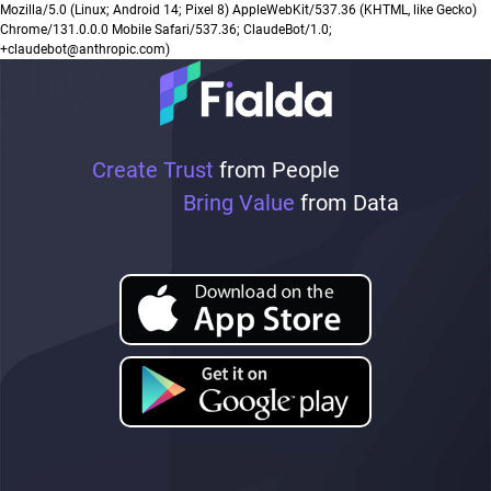
Mozilla/5.0 (Linux; Android 14; Pixel 8) AppleWebKit/537.36 (KHTML, like Gecko)
Chrome/131.0.0.0 Mobile Safari/537.36; ClaudeBot/1.0;
+claudebot@anthropic.com)
Create Trust
from People
Bring Value
from Data