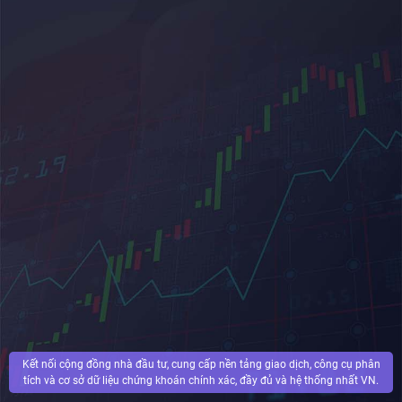
Kết nối cộng đồng nhà đầu tư, cung cấp nền tảng giao dịch, công cụ phân
tích và cơ sở dữ liệu chứng khoán chính xác, đầy đủ và hệ thống nhất VN.