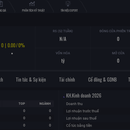
G GIÁ
PHÂN TÍCH KỸ THUẬT
TÍN HIỆU EXPERT
RS (52 TUẦN)
ĐÓNG CỬA PHIÊN T
N/A
0
0
|
0.00
/
0%
VỐN HÓA
MỞ CỬA
tỷ
0
ch
Tin tức & Sự kiện
Tài chính
Cổ đông & GDNB
KH.Kinh doanh
2026
TOP
NGÀNH
Doanh thu
0
0
Lợi nhuận trước thuế
0
0
Lợi nhuận sau thuế
0
0
Cổ tức bằng tiền