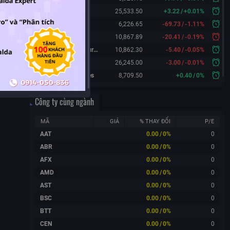
Hang Seng
25,533.50
+
3.22
/
+
0.01%
KOSPI
6,226.65
-69.73
/
-1.11%
FTSE 100
10,867.89
-20.41
/
-0.19%
FTSE 100 Futures
10,862.30
-5.40
/
-0.05%
DAX Futures
26,245.00
-3.00
/
-0.01%
CAC 40 Futures
8,709.50
+
0.40
/
0%
Công ty cùng ngành
MÃ
GIÁ
% THAY ĐỔI
P/E
AAT
0.00
/
0%
0
ABR
0.00
/
0%
0
AFX
0.00
/
0%
0
AMD
0.00
/
0%
0
AST
0.00
/
0%
0
BSC
0.00
/
0%
0
BTT
0.00
/
0%
0
CEN
0.00
/
0%
0