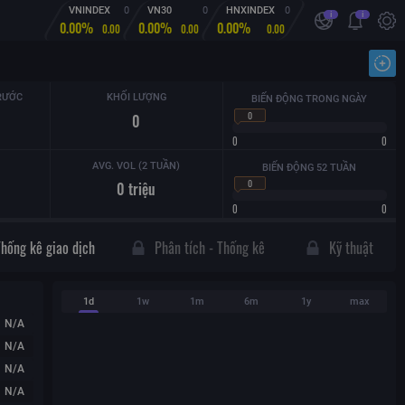
VNINDEX
0
VN30
0
HNXINDEX
0
i
i
0.00%
0.00%
0.00%
0.00
0.00
0.00
Nhậ
RƯỚC
KHỐI LƯỢNG
BIẾN ĐỘNG TRONG NGÀY
0
0
0
0
AVG. VOL (2 TUẦN)
BIẾN ĐỘNG 52 TUẦN
0
0
triệu
0
0
Thống kê giao dịch
Phân tích - Thống kê
Kỹ thuật
1d
1w
1m
6m
1y
max
N/A
N/A
N/A
N/A