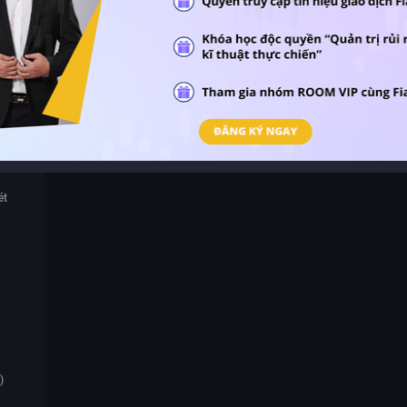
n
ét
)