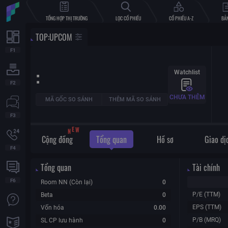
TỔNG HỢP THỊ TRƯỜNG
LỌC CỔ PHIẾU
CỔ PHIẾU A-Z
BẢN
TOP
:
UPCOM
:
Watchlist
CHƯA THÊM
MÃ GỐC SO SÁNH
THÊM MÃ SO SÁNH
N
E
W
Cộng đồng
Tổng quan
Hồ sơ
Giao dị
Tổng quan
Tài chính
Room NN (Còn lại)
0
P/E (TTM)
Beta
0
EPS (TTM)
Vốn hóa
0.00
P/B (MRQ)
SL CP lưu hành
0