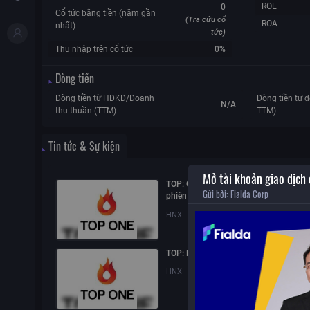
ROE
0
Cổ tức bằng tiền (năm gần
(Tra cứu cổ
ROA
nhất)
tức)
Thu nhập trên cổ tức
0%
Dòng tiền
Dòng tiền từ HDKD/Doanh
Dòng tiền tự d
N/A
thu thuần (TTM)
TTM)
Tin tức & Sự kiện
Mở tài khoản giao dịch
TOP: Công ty nhận Giấy triệu tập tham
Gửi bởi:
Fialda Corp
phiên tòa với tư cách người có quyền l
nghĩa vụ liên quan
HNX
05/08/2026
15:04
TOP: Báo cáo tài chính quý 2/2026
HNX
23/07/2026
10:29