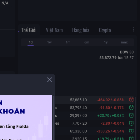
N/A
Thế Giới
Việt Nam
Hàng hóa
Crypto
1d
1w
1m
6m
1y
max
DOW 30
53,872.79
lúc
15:57
Dow 30
53,885.10
-464.02
/
-0.85%
Dow 30 Futures
53,793.40
-91.80
/
-0.17%
Nasdaq Futures
29,397.00
+
23.70
/
+
0.08%
S&P 500 Futures
7,707.20
-2.80
/
-0.04%
Nikkei 225
65,330.00
-353.26
/
-0.54%
Shanghai
3,920.15
+
19.79
/
+
0.51%