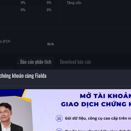
0%
0%
Tăng vốn
0%
0%
o (FCF-
N/A
Báo cáo phân tích
Download báo cáo
 chứng khoán cùng Fialda
 gia
ợi
Không có dữ liệu