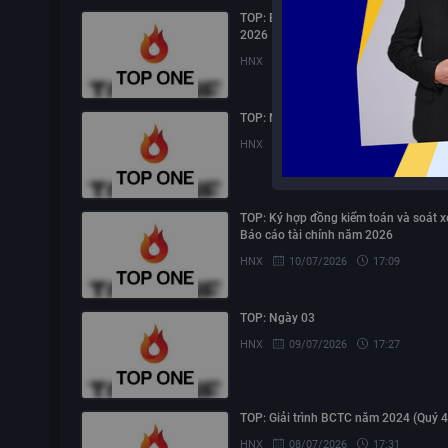
TOP: Báo cáo quản trị công ty bán niê
2026
HNX
23/07/2026
10:25
TOP: Ngày 10
HNX
14/07/2026
09:31
TOP: Ký hợp đồng kiểm toán và soát x
Báo cáo tài chính năm 2026
HNX
10/07/2026
17:09
TOP: Ngày 03
HNX
09/07/2026
17:27
TOP: Giải trình BCTC năm 2024 (Quý 4
HNX
08/07/2026
17:31